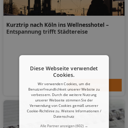
Kurztrip nach Köln ins Wellnesshotel –
Entspannung trifft Städtereise
Diese Webseite verwendet
Cookies.
Wir verwenden Cookies, um die
Weiterlesen
Benutzerfreundlichkeit unserer Website zu
verbessern. Durch die weitere Nutzung
unserer Webseite stimmen Sie der
Verwendung von Cookies gemäß unserer
Cookie-Richtlinie zu.
Weitere Informationen /
Datenschutz
Alle Partner anzeigen
(602) →