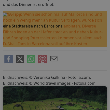
und das Dinner ist eröffnet.
1A-Tipp:
Wenn sie schon mal auf Mallorca sind und
noch ein wenig mehr an Kultur vertragen, würde sich
eine Städtereise nach Barcelona
anbieten. Diverse
Fähren legen an der Hafenstadt an und neben Kultur-
und Shopping-Interessierten kommen vor allem auch
Fußball-Fans in Barcelona voll auf ihre Kosten.
Bildnachweis: © Veronika Galkina - Fotolia.com,
Bildnachweis: © World travel images - Fotolia.com