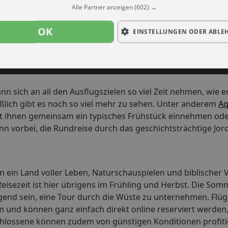
Alle Partner anzeigen
(602) →
OK
EINSTELLUNGEN ODER ABLE
ann sich an all den Ausflugszielen so viel Zeit nehmen, wie 
ließlich gibt es noch so viel mehr zu sehen. Unter anderem
Aq
 ihnen gemeinsam ein typisches Frühstück einnehmen ode
 vorbei, die Rundreise durch das geschichtsträchtige Jor
n ein Land voller Leben, Naturschauspielen und biblischer 
Reisezeit ist hier übrigens im Frühling und Herbst. Die S
gend sein, eine Tour durch die Wüste zu unternehmen. Flüg
und können ganz einfach direkt online reserviert werden,
hlossene können zudem von günstigen Konditionen profitier