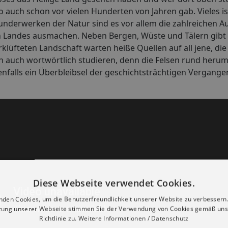
s so auch schon vor vielen Hunderten von Jahren gab. Vieles 
underwerken der Natur sind es vor allem die zahlreichen 
en Landes ausmachen. Neben Bergen, Wüste und Tälern gibt
erklüfteten Landschaft warten heiße Quellen auf all jene, d
ich auch wortwörtlich studieren, denn die Felsen rund her
nfalls ein Überbleibsel der geschichtsträchtigen Vergangen
Diese Webseite verwendet Cookies.
nden Cookies, um die Benutzerfreundlichkeit unserer Website zu verbessern.
zung unserer Webseite stimmen Sie der Verwendung von Cookies gemäß uns
Richtlinie zu.
Weitere Informationen / Datenschutz