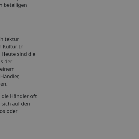
h beteiligen
chitektur
 Kultur. In
 Heute sind die
ns der
 einem
Händler,
ien.
die Händler oft
 sich auf den
tos oder