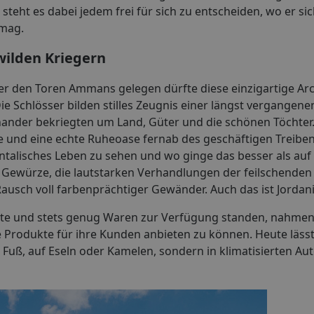
steht es dabei jedem frei für sich zu entscheiden, wo er sic
 mag.
ilden Kriegern
nter den Toren Ammans gelegen dürfte diese einzigartige Ar
ie Schlösser bilden stilles Zeugnis einer längst vergangenen
inander bekriegten um Land, Güter und die schönen Töchter.
e und eine echte Ruheoase fernab des geschäftigen Treibe
ntalisches Leben zu sehen und wo ginge das besser als auf
 Gewürze, die lautstarken Verhandlungen der feilschenden 
ausch voll farbenprächtiger Gewänder. Auch das ist Jordan
te und stets genug Waren zur Verfügung standen, nahmen 
Produkte für ihre Kunden anbieten zu können. Heute lässt
uß, auf Eseln oder Kamelen, sondern in klimatisierten Au