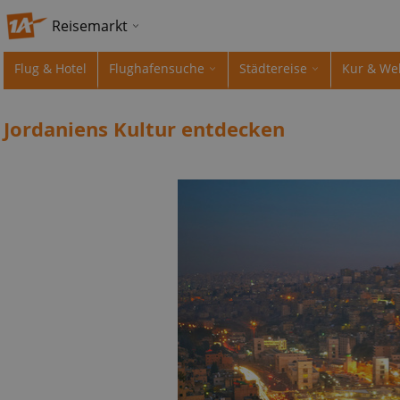
Reisemarkt
Flug & Hotel
Flughafensuche
Städtereise
Kur & We
Jordaniens Kultur entdecken