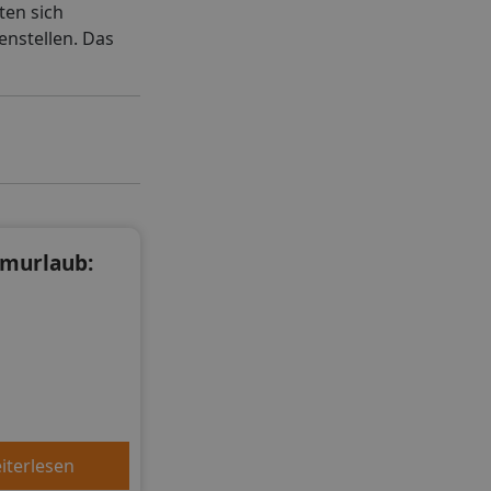
ten sich
nstellen. Das
umurlaub:
iterlesen