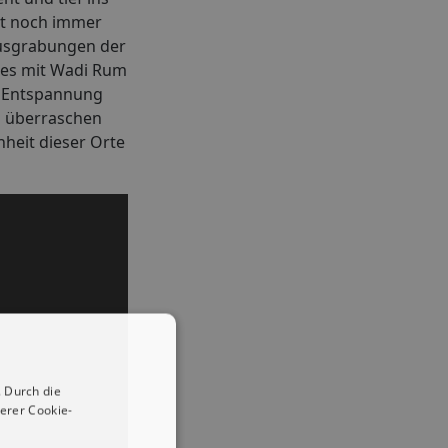
ist noch immer
Ausgrabungen der
 es mit Wadi Rum
ie Entspannung
um überraschen
heit dieser Orte
 Durch die
erer Cookie-