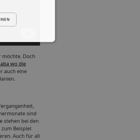
HNEN
er möchte. Doch
aba wo die
r auch eine
danien.
Vergangenheit,
ommermonate sind
e stehen bei den
 zum Beispiel
en. Auch für all