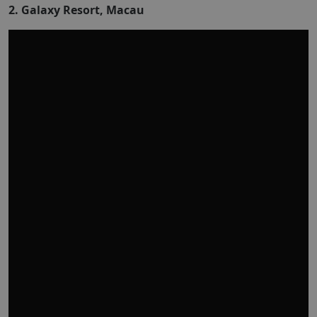
2. Galaxy Resort, Macau