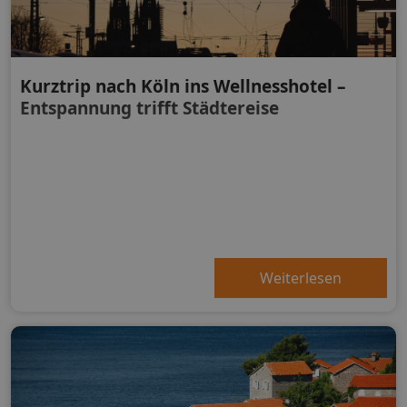
Kurztrip nach Köln ins Wellnesshotel –
Entspannung trifft Städtereise
Weiterlesen