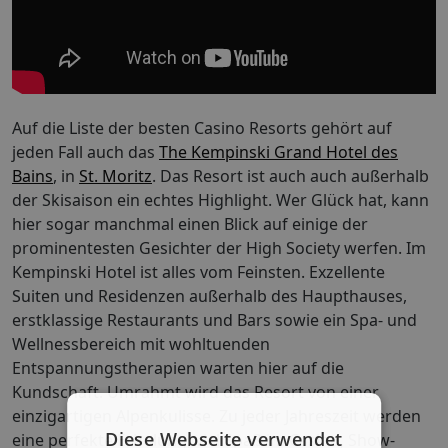
Auf die Liste der besten Casino Resorts gehört auf
jeden Fall auch das
The Kempinski Grand Hotel des
Bains
, in
St. Moritz
. Das Resort ist auch auch außerhalb
der Skisaison ein echtes Highlight. Wer Glück hat, kann
hier sogar manchmal einen Blick auf einige der
prominentesten Gesichter der High Society werfen. Im
Kempinski Hotel ist alles vom Feinsten. Exzellente
Suiten und Residenzen außerhalb des Haupthauses,
erstklassige Restaurants und Bars sowie ein Spa- und
Wellnessbereich mit wohltuenden
Entspannungstherapien warten hier auf die
Kundschaft. Umrahmt wird das Resort von einer
einzigartigen Alpenkulisse. Zu jeder Jahreszeit werden
Diese Webseite verwendet
eine perfekte Erholung, viel Spaß im Casino, Show-