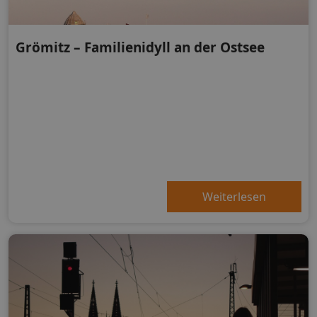
Grömitz – Familienidyll an der Ostsee
Weiterlesen