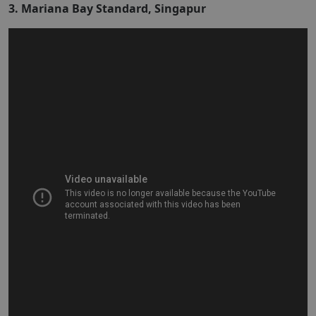
3. Mariana Bay Standard, Singapur