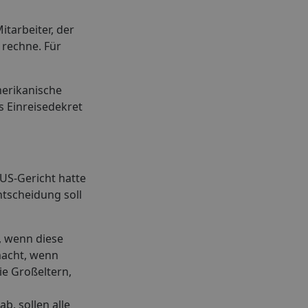
tarbeiter, der
 rechne. Für
merikanische
s Einreisedekret
US-Gericht hatte
ntscheidung soll
, wenn diese
macht, wenn
ie Großeltern,
, sollen alle