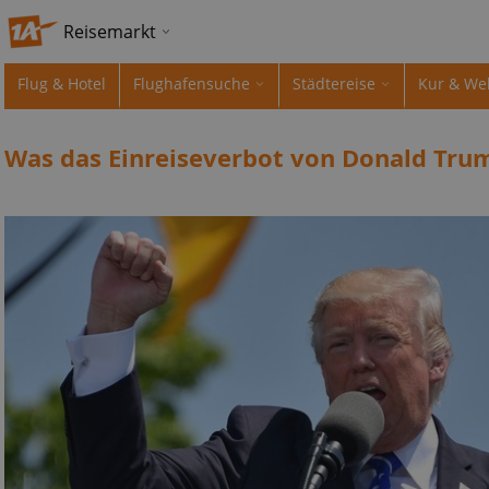
Reisemarkt
Flug & Hotel
Flughafensuche
Städtereise
Kur & We
Was das Einreiseverbot von Donald Tru