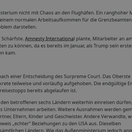
sterium nicht mit Chaos an den Flughäfen. Ein ranghoher Mi
mit einem normalen Arbeitsaufkommen für die Grenzbeamten
oblem darstellen.
 Schärfste.
Amnesty Internationa
l plante, Mitarbeiter an a
en zu können, da es bereits im Januar, als Trump sein erste
en kam.
nach einer Entscheidung des Surpreme Court. Das Oberste 
rete teilweise und vorläufig aufgehoben. Die endgültige E
eisestopps bereits abgelaufen ist.
en betroffenen sechs Ländern weiterhin einreisen dürfen
iges Unternehmen arbeiten. Weitere Ausnahmen werden ge
tner, Eltern, Kinder und Geschwister. Andere Verwandte, w
hweis „echter“ Beziehungen zu den USA aus. Dieselben
sämtlichen Ländern. Wie das Außenministerium jedoch angab