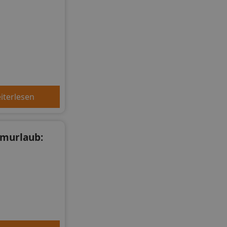
iterlesen
umurlaub: