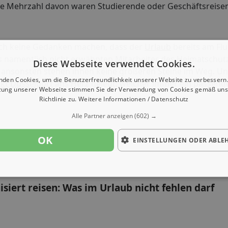
 die Mehrzahl davon waren Studierende oder Geschäftsreise
 sich keine Gedanken machen, dass der
Urlaub
bereits am Fl
des namentlich nicht erwähnten Mitarbeiter des Heimatschut
Diese Webseite verwendet Cookies.
h ansonsten stehen ihnen keine größeren Steine im Weg. U
nden Cookies, um die Benutzerfreundlichkeit unserer Website zu verbessern.
kt Düsseldorf
ans Herz gelegt, welcher immer ein passend
zung unserer Webseite stimmen Sie der Verwendung von Cookies gemäß uns
Richtlinie zu.
Weitere Informationen / Datenschutz
Alle Partner anzeigen
(602) →
OK
EINSTELLUNGEN ODER ABLE
siert reisen: Was im Urlaub nicht fehlen darf