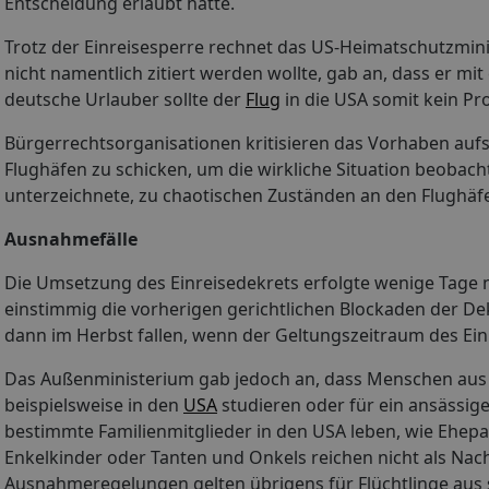
Entscheidung erlaubt hatte.
Trotz der Einreisesperre rechnet das US-Heimatschutzmini
nicht namentlich zitiert werden wollte, gab an, dass er 
deutsche Urlauber sollte der
Flug
in die USA somit kein Pr
Bürgerrechtsorganisationen kritisieren das Vorhaben aufs
Flughäfen zu schicken, um die wirkliche Situation beobacht
unterzeichnete, zu chaotischen Zuständen an den Flughäf
Ausnahmefälle
Die Umsetzung des Einreisedekrets erfolgte wenige Tage 
einstimmig die vorherigen gerichtlichen Blockaden der Dek
dann im Herbst fallen, wenn der Geltungszeitraum des Einr
Das Außenministerium gab jedoch an, dass Menschen aus d
beispielsweise in den
USA
studieren oder für ein ansäss
bestimmte Familienmitglieder in den USA leben, wie Ehepar
Enkelkinder oder Tanten und Onkels reichen nicht als Nac
Ausnahmeregelungen gelten übrigens für Flüchtlinge aus 