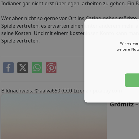
Indianer gar nicht erst überlegen, arbeiten zu gehen. Ein B
Wer aber nicht so gerne vor Ort ins Casino gehen möchte,
Spiele vertreten, es erwarten einen unter anderem mehr al
seine Kosten. Und mit einem kostenlosen Konto kann man j
Spiele vertreten.
Wir verwe
weitere Nut
Bildnachweis: © aalva650 (CC0-Lizenz)/ pixabay.com
Grömitz –