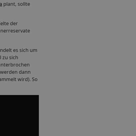
a
plant, sollte
elte der
anerreservate
andelt es sich um
 zu sich
nunterbrochen
m werden dann
ammelt wird). So