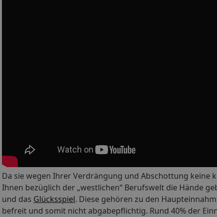
Da sie wegen Ihrer Verdrängung und Abschottung keine kl
Ihnen bezüglich der „westlichen“ Berufswelt die Hände g
und das
Glücksspiel
. Diese gehören zu den Haupteinnahme
befreit und somit nicht abgabepflichtig. Rund 40% der Ei