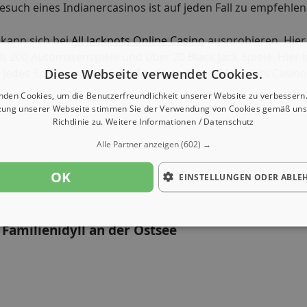
esuch eines Indianercasinos ist auf jeden Fall zu empfehlen
 kann sich bei
All Jackpots Online Casino
ausprobieren. Hier 
s 200 Automatenspiele und über 20 Black Jack Spiele. Hier
Diese Webseite verwendet Cookies.
edes Spiel ausprobieren. Im deutschen All Jackpots Casino 
nden Cookies, um die Benutzerfreundlichkeit unserer Website zu verbessern.
zung unserer Webseite stimmen Sie der Verwendung von Cookies gemäß uns
Richtlinie zu.
Weitere Informationen / Datenschutz
Alle Partner anzeigen
(602) →
OK
EINSTELLUNGEN ODER ABLE
 Familienidyll an der Ostsee