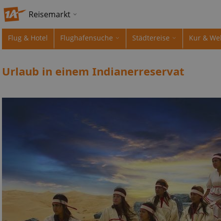
Reisemarkt
Flug & Hotel
Flughafensuche
Städtereise
Kur & We
Urlaub in einem Indianerreservat