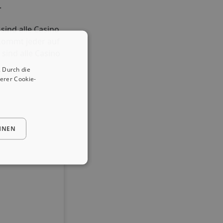
.
sind alle Casino
 kommt jeder auf
sind alle Casino
 Durch die
erer Cookie-
HNEN