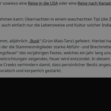
r sowieso eine
Reise in die USA
oder eine
Reise nach Kanad
rnehmen kann: Übernachten in einem waschechten Tipi (die Z
 auch einfach nur die Lebensweise und Kultur solcher Indi
mm, alljährlich „
Busk
“ (Grün-Mais-Tanz) gefeiert. Hierbei h
i der die Stammesmitglieder starke Abführ- und Brechmittel
gsfeuer“ des vorjährigen Festes, welches ein Jahr lang u
mmelsrichtungen zeigendes, Feuer wird entzündet. In diese
e Creeks verhindern damit, dass persönlicher Besitz anges
ralisch und körperlich gestärkt.