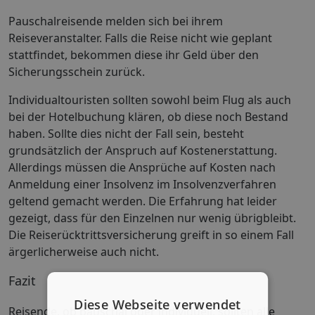
Pauschalreisende melden sich bei ihrem
Reiseveranstalter. Falls die Reise nicht wie geplant
stattfindet, bekommen diese ihr Geld über den
Sicherungsschein zurück.
Individualtouristen sollten sowohl beim Flug als auch
bei der Hotelbuchung klären, ob diese noch Bestand
haben. Sollte dies nicht der Fall sein, besteht
grundsätzlich der Anspruch auf Kostenerstattung.
Allerdings müssen die Ansprüche auf Kosten nach
Anmeldung einer Insolvenz im Insolvenzverfahren
geltend gemacht werden. Die Erfahrung hat leider
gezeigt, dass für den Einzelnen nur wenig übrigbleibt.
Die Reiserücktrittsversicherung greift in so einem Fall
ärgerlicherweise auch nicht.
Fazit
Diese Webseite verwendet
Reisende, ob pauschal oder individuell, sollten alle