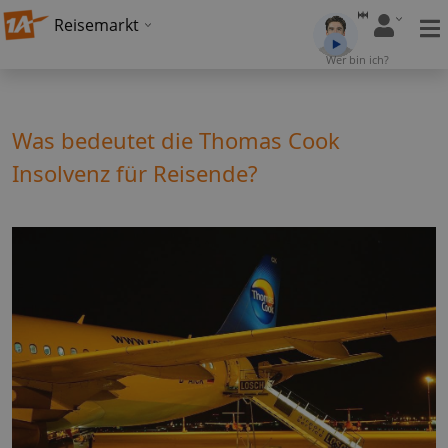
Reisemarkt
Wer bin ich?
Was bedeutet die Thomas Cook
Insolvenz für Reisende?