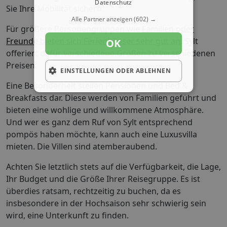
Datenschutz
Sie Ihre Mobilität sichern.
Alle Partner anzeigen
(602) →
Für größere Personengruppen wie
Familien oder
Freunde bieten sich Ferienhäuser sehr gut an
. Sylt
OK
offeriert dafür verschiedene Größen zu verschiedenen
Preisen.
EINSTELLUNGEN ODER ABLEHNEN
Eine Besonderheit stellen Pensionen und Bed &
Breakfasts dar. Diese werden von Familien geführt und
bieten eine wohlige und willkommene Atmosphäre.
Und wer es ganz dem Ruf von Sylt entsprechend
pompös haben möchte, kann auch eine Luxusvilla
mieten. Die Villen sind atemberaubend.
Achten Sie letztlich stets auf die Verfügbarkeit, die Lage,
Ihr Budget und die Größe Ihrer Reisegruppe. Es ist
überdies ratsam, rechtzeitig zu buchen, da es
insbesondere in der Hochsaison sehr schwierig sein
wird, eine Unterkunft zu finden.