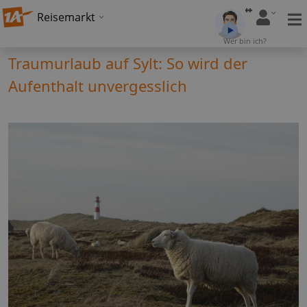
Reisemarkt
Wer bin ich?
Traumurlaub auf Sylt: So wird der
Aufenthalt unvergesslich