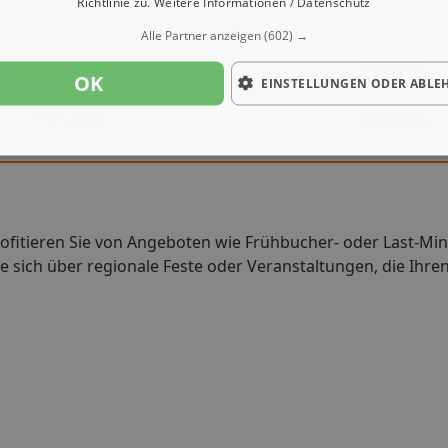
Richtlinie zu.
Weitere Informationen / Datenschutz
Alle Partner anzeigen
(602) →
Griechenland
Ägypten
OK
EINSTELLUNGEN ODER ABLE
Portugal
Marokko
ofitieren Sie von Angeboten wie Frühbucher- oder Last-Mi
e sich über regionale Feste oder Veranstaltungen, die Ihre