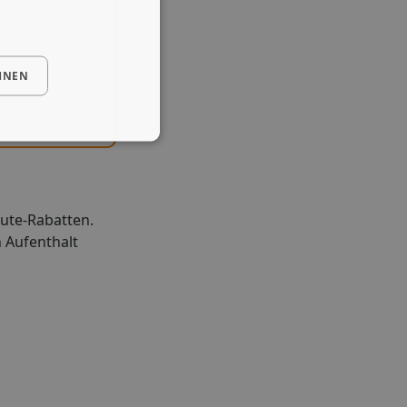
HNEN
nute-Rabatten.
n Aufenthalt