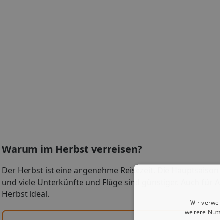
Warum im Herbst verreisen?
Der Herbst ist eine angenehme Reisezeit. Die Hauptsaison
und viele Unterkünfte und Flüge sind günstiger. Auch für 
Herbst ideal.
Wir verwe
weitere Nut