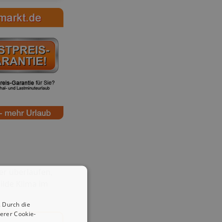
er überlaufen,
ilde Klima im
 Durch die
erer Cookie-