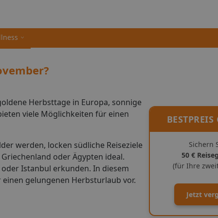
llness
November?
b goldene Herbsttage in Europa, sonnige
ieten viele Möglichkeiten für einen
BESTPREIS
er werden, locken südliche Reiseziele
Sichern S
50 € Reise
Griechenland oder Ägypten ideal.
(für Ihre zwe
 oder Istanbul erkunden. In diesem
für einen gelungenen Herbsturlaub vor.
Jetzt ver