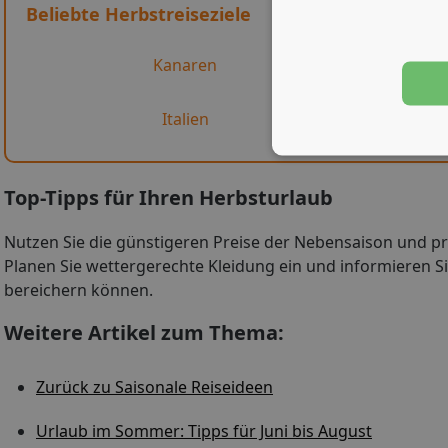
Beliebte Herbstreiseziele
Kanaren
Italien
Top-Tipps für Ihren Herbsturlaub
Nutzen Sie die günstigeren Preise der Nebensaison und pr
Planen Sie wettergerechte Kleidung ein und informieren Si
bereichern können.
Weitere Artikel zum Thema:
Zurück zu Saisonale Reiseideen
Urlaub im Sommer: Tipps für Juni bis August