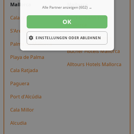
Mallorca
Mallorca
Alle Partner anzeigen
(602) →
Cala d'Or
Neckermann Hotels
OK
Mallorca
S'Arenal
TUI Hotels Mallorca
EINSTELLUNGEN ODER ABLEHNEN
Palma de Mallorca
Bucher Hotels Mallorca
Playa de Palma
Alltours Hotels Mallorca
Cala Ratjada
Paguera
Port d'Alcúdia
Cala Millor
Alcudia