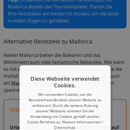
Mallorca abseits der Touristenpfade. Planen Sie
Ihre Aktivitäten am besten im Voraus, um die Insel
in vollen Zügen zu genießen.
Alternative Reiseziele zu Mallorca
Neben Mallorca bieten die Balearen und das
Mittelmeerraum viele fantastische Reiseziele. Wie wäre
es mit einem
Urlaub auf Ibiza
? Oder entdecken Sie die
Vielfalt der Kanaren mit einem
Kanaren Urlaub
. Auch
Diese Webseite verwendet
ein
Madeira Urlaub
oder ein
Algarve Urlaub
bieten
Cookies.
spannende Alternativen.
Wir verwenden Cookies, um die
Benutzerfreundlichkeit unserer Website zu
verbessern. Durch die weitere Nutzung
Urlaubsorte und Hotels auf Mallorca
unserer Webseite stimmen Sie der
Verwendung von Cookies gemäß unserer
Cookie-Richtlinie zu.
Weitere Informationen /
Urlaubsorte auf
Veranstalter Hotels auf
Datenschutz