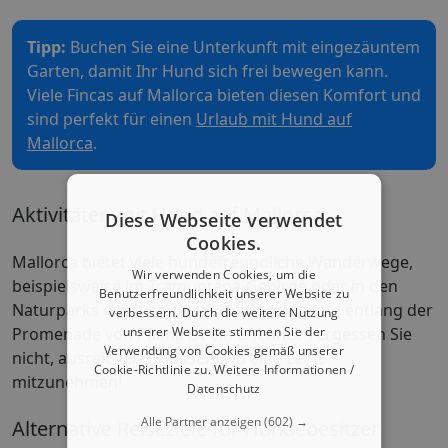
Tipp:
Buchen Sie eine Unterkunft mit eingezäuntem
Garten, damit Ihr Hund sich frei bewegen kann.
Viele Fincas auf Mallorca bieten diesen Komfort und
sind perfekt für einen
Urlaub mit Hund auf
Mallorca
.
Aktivitäten mit Hund auf Mallorca
Diese Webseite verwendet
Cookies.
Mallorca bietet viele hundefreundliche Wanderwege,
Wir verwenden Cookies, um die
beispielsweise im Tramuntana-Gebirge oder in den
Benutzerfreundlichkeit unserer Website zu
Naturparks der Insel. Auch ein Spaziergang entlang der
verbessern. Durch die weitere Nutzung
Promenade von Palma ist ein Erlebnis. Vergessen Sie
unserer Webseite stimmen Sie der
Verwendung von Cookies gemäß unserer
nicht, ausreichend Wasser und eine Leine
Cookie-Richtlinie zu.
Weitere Informationen /
mitzunehmen!
Datenschutz
Alle Partner anzeigen
(602) →
Alternative Reiseziele für Hundebesitzer