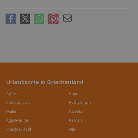
Urlaubsorte in Griechenland
Athen
Chania
Chersonissos
Rethymnon
Mália
Faliraki
Agia Marina
Kamari
Rhodos-Stadt
Oia