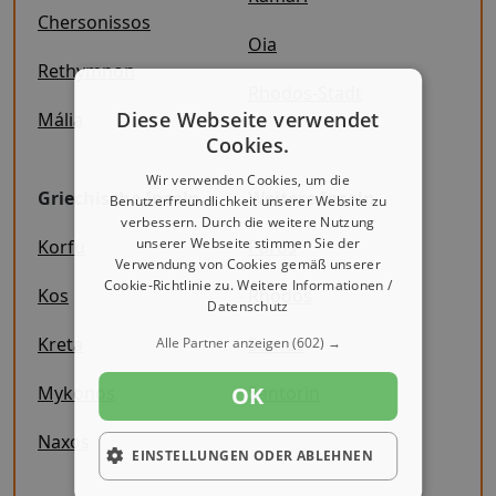
Chersonissos
Oia
Rethymnon
Rhodos-Stadt
Diese Webseite verwendet
Mália
Cookies.
Wir verwenden Cookies, um die
Griechische Inseln
Weitere Inseln
Benutzerfreundlichkeit unserer Website zu
verbessern. Durch die weitere Nutzung
unserer Webseite stimmen Sie der
Korfu
Paros
Verwendung von Cookies gemäß unserer
Cookie-Richtlinie zu.
Weitere Informationen /
Kos
Rhodos
Datenschutz
Kreta
Samos
Alle Partner anzeigen
(602) →
OK
Mykonos
Santorin
Naxos
EINSTELLUNGEN ODER ABLEHNEN