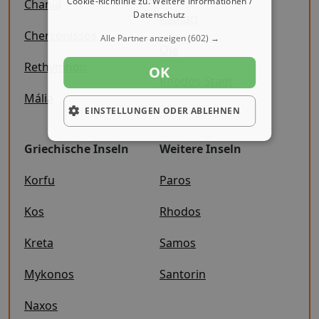
Cookie-Richtlinie zu.
Weitere Informationen /
Chania
Datenschutz
Kamari
Chersonissos
Alle Partner anzeigen
(602) →
Oia
Rethymnon
OK
Rhodos-Stadt
Mália
EINSTELLUNGEN ODER ABLEHNEN
Griechische Inseln
Weitere Inseln
Korfu
Paros
Kos
Rhodos
Kreta
Samos
Mykonos
Santorin
Naxos