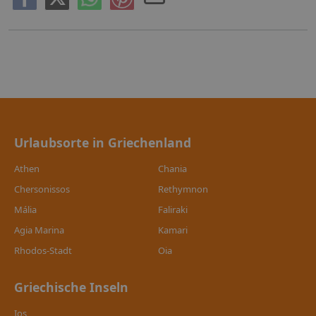
Urlaubsorte in Griechenland
Athen
Chania
Chersonissos
Rethymnon
Mália
Faliraki
Agia Marina
Kamari
Rhodos-Stadt
Oia
Griechische Inseln
Ios