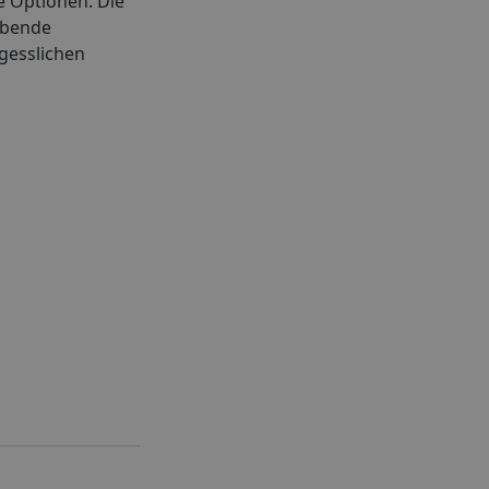
e Optionen. Die
bende
gesslichen