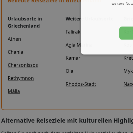
Beliebte Reiseziele in Griechenland
weitere Nut
Urlaubsorte in
Weitere Urlaubsorte
Gri
Griechenland
Faliraki
Kor
Athen
Agia Marina
Kos
Chania
Kamari
Kre
Chersonissos
Oia
Myk
Rethymnon
Rhodos-Stadt
Nax
Mália
Alternative Reiseziele mit kulturellen Highli