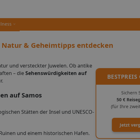
llness
, Natur & Geheimtipps entdecken
atur und versteckter Juwelen. Ob antike
ften – die
Sehenswürdigkeiten auf
BESTPREIS
r.
Sichern S
ten auf Samos
50 € Reise
(für Ihre zwe
ogischen Stätten der Insel und UNESCO-
Jetzt ver
Ruinen und einem historischen Hafen.