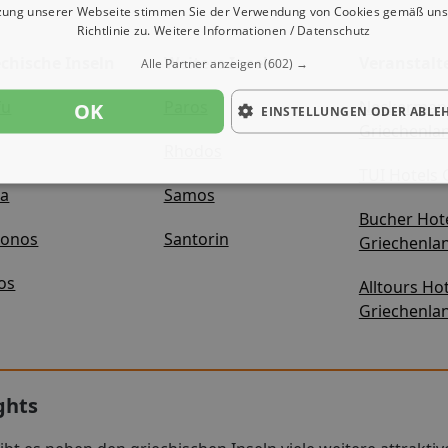
zung unserer Webseite stimmen Sie der Verwendung von Cookies gemäß uns
Richtlinie zu.
Weitere Informationen / Datenschutz
echische Inseln
Weitere Inseln
Veranstalt
Alle Partner anzeigen
(602) →
fu
Paros
Neckermann
OK
EINSTELLUNGEN ODER ABLE
Griechenla
Rhodos
TUI Hotels 
ta
Samos
Bucher Hot
onos
Santorin
Griechenla
os
Alltours Ho
Griechenla
ghts