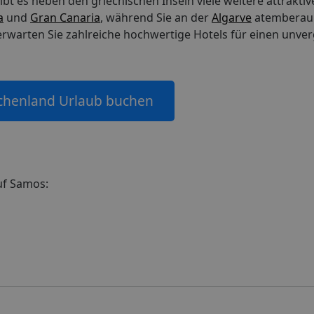
bt es neben den griechischen Inseln viele weitere attraktiv
a
und
Gran Canaria
, während Sie an der
Algarve
atemberau
rwarten Sie zahlreiche hochwertige Hotels für einen unver
echenland Urlaub buchen
uf Samos: