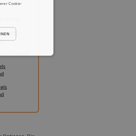
erer Cookie-
er Hotels
 Hotels
HNEN
nd
Griechenland
els
nd
tels
nd