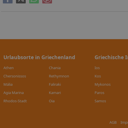
Urlaubsorte in Griechenland
Griechische I
Athen
Chania
Ios
Chersonissos
Rethymnon
Kos
Mália
Faliraki
Mykonos
Agia Marina
Kamari
Paros
Rhodos-Stadt
Oia
Samos
AGB
Imp