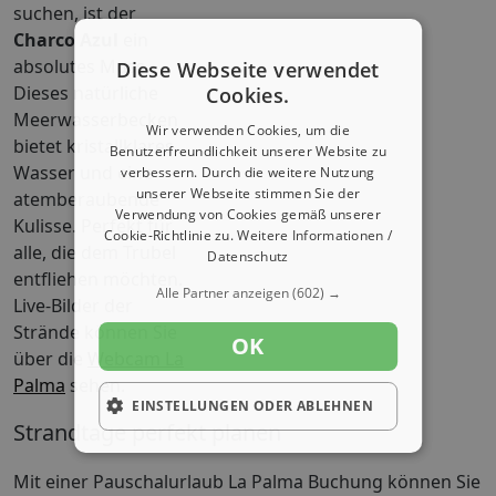
suchen, ist der
Charco Azul
ein
absolutes Muss.
Diese Webseite verwendet
Dieses natürliche
Cookies.
Meerwasserbecken
Wir verwenden Cookies, um die
bietet kristallklares
Benutzerfreundlichkeit unserer Website zu
Wasser und eine
verbessern. Durch die weitere Nutzung
unserer Webseite stimmen Sie der
atemberaubende
Verwendung von Cookies gemäß unserer
Kulisse. Perfekt für
Cookie-Richtlinie zu.
Weitere Informationen /
alle, die dem Trubel
Datenschutz
entfliehen möchten.
Alle Partner anzeigen
(602) →
Live-Bilder der
Strände können Sie
OK
über die
Webcam La
Palma
sehen.
EINSTELLUNGEN ODER ABLEHNEN
Strandtage perfekt planen
Mit einer Pauschalurlaub La Palma Buchung können Sie