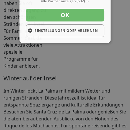
Alle Partner anzeigen
(602) →
haben Sie oft
direkten zugang zu
OK
den schönsten
Stränden der Insel.
Für Familien ist der
EINSTELLUNGEN ODER ABLEHNEN
Sommer ideal, da
viele Attraktionen
spezielle
Programme für
Kinder anbieten.
Winter auf der Insel
Im Winter lockt La Palma mit mildem Wetter und
ruhigen Stränden. Diese Jahreszeit ist ideal für
entspannte Spaziergänge und kulturelle Erkundungen.
Besuchen Sie Santa Cruz de La Palma oder genießen Sie
die atemberaubenden Ausblicke von den Höhen des
Roque de los Muchachos. Für spontane reisende gibt es