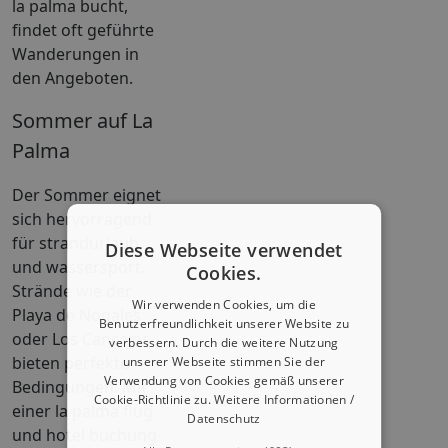
la palma bucht,
findet oft geführte
Wanderungen in
den Angeboten.
Sommer auf La
Palma
Der Sommer eignet
sich hervorragend
für strandurlaub
Diese Webseite verwendet
und wassersport.
Cookies.
Strände wie der
Wir verwenden Cookies, um die
Playa de Nogales
Benutzerfreundlichkeit unserer Website zu
oder Los Cancajos
verbessern. Durch die weitere Nutzung
bieten perfekte
unserer Webseite stimmen Sie der
Verwendung von Cookies gemäß unserer
Bedingungen. Mit
Cookie-Richtlinie zu.
Weitere Informationen /
einer la palma flug
Datenschutz
und hotel buchung