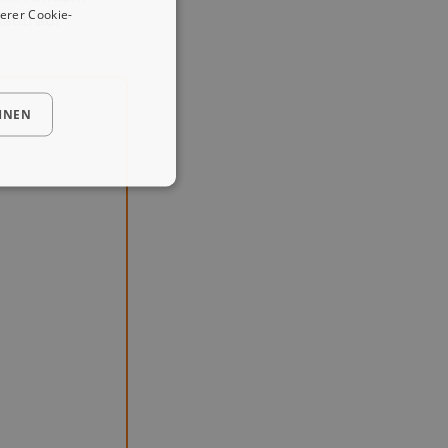
erer Cookie-
laub auf
HNEN