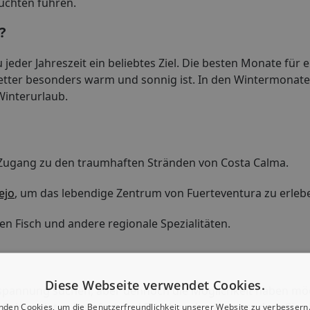
uchten führen.
?
 jeder Jahreszeit ein beliebtes Ziel. Die besten Monate für 
etter besonders warm und sonnig ist. In den Wintermonaten
Winterurlaub.
n Zugang zu den traumhaften Stränden von Costa Calma.
ejo
, um das lebendige Zentrum von Fuerteventura zu erleb
en Fisch und andere regionale Spezialitäten.
Diese Webseite verwendet Cookies.
Entspannung suchen, aber dennoch die Möglichkeit haben mö
ta Calma bieten Komfort und Erholung in einem, sodass Sie 
nden Cookies, um die Benutzerfreundlichkeit unserer Website zu verbessern.