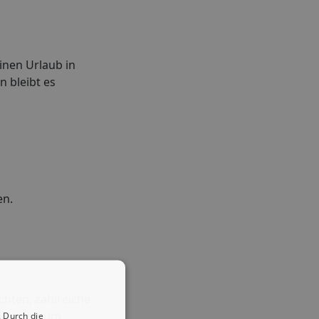
einen Urlaub in
 bleibt es
en.
chten, zahlreiche
sich rundum
 Durch die