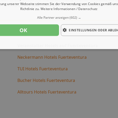
zung unserer Webseite stimmen Sie der Verwendung von Cookies gemäß uns
ach Costa Calma und genießen Sie einen unvergesslichen Ur
Richtlinie zu.
Weitere Informationen / Datenschutz
Alle Partner anzeigen
(602) →
OK
EINSTELLUNGEN ODER ABLE
Veranstalter Hotels auf Fuerteventura
Neckermann Hotels Fuerteventura
TUI Hotels Fuerteventura
Bucher Hotels Fuerteventura
Alltours Hotels Fuerteventura