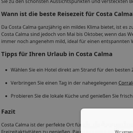
Sie zu den schönsten Aussichtspunkten und versteckten B
Wann ist die beste Reisezeit für Costa Calma
Da Costa Calma ganzjährig ein mildes Klima bietet, ist es zu
Costa Calma sind jedoch von Mai bis Oktober, wenn das W
immer noch angenehm mild, ideal für einen entspannten 
Tipps für Ihren Urlaub in Costa Calma
Wählen Sie ein Hotel direkt am Strand für den beste
Verbringen Sie einen Tag in der nahegelegenen
Corral
Probieren Sie die lokale Küche und genießen Sie frisch
Fazit
Costa Calma ist der perfekte Ort für alle, die Ruhe und 
Freizeitaktivitäten zu genießen. Pauschalreisen nach Cos
Wir verwe