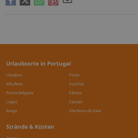
Urlaubsorte in Portugal
Lissabon
Porto
Albufeira
Funchal
Ponta Delgada
Fátima
Lagos
Cascais
Braga
Vila Nova de Gaia
Strände & Küsten
Algarve