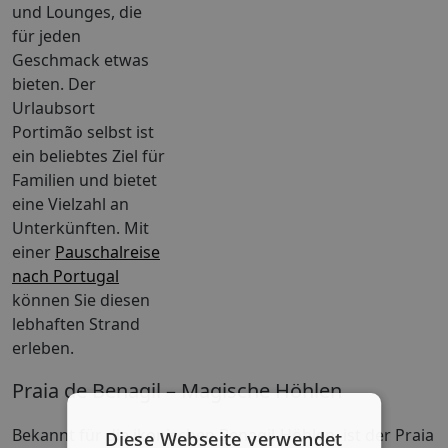
und Lounges, die
für jeden
Geschmack etwas
bieten. Der
Urlaubsort
Portimão selbst ist
ein beliebtes Ziel für
Familien und bietet
eine Vielzahl an
Unterkünften. Mit
einer
Pauschalreise
nach Portugal
können Sie diesen
lebhaften Strand
erleben.
Praia de Benagil – Magische Höhlen
Bekannt für die ikonischen Benagil-Höhlen, ist der Praia
Diese Webseite verwendet