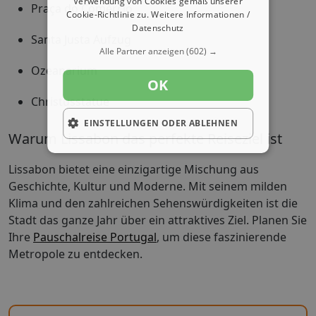
Verwendung von Cookies gemäß unserer
Praça do Comércio
Cookie-Richtlinie zu.
Weitere Informationen /
Datenschutz
Santa Justa Aufzug
Alle Partner anzeigen
(602) →
Ozeanarium
OK
Christusstatue
EINSTELLUNGEN ODER ABLEHNEN
Warum Lissabon das perfekte Reiseziel ist
Lissabon bietet eine einzigartige Mischung aus
Geschichte, Kultur und Moderne. Mit seinem milden
Klima und den zahlreichen Sehenswürdigkeiten ist die
Stadt das ganze Jahr über ein attraktives Ziel. Planen Sie
Ihre
Pauschalreise Portugal
, um diese faszinierende
Metropole zu entdecken.