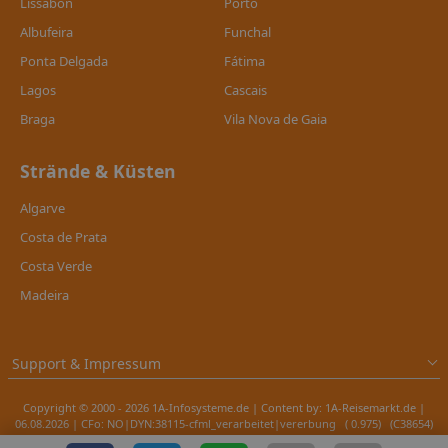
Lissabon
Porto
Albufeira
Funchal
Ponta Delgada
Fátima
Lagos
Cascais
Braga
Vila Nova de Gaia
Strände & Küsten
Algarve
Costa de Prata
Costa Verde
Madeira
Support & Impressum
Copyright © 2000 - 2026 1A-Infosysteme.de | Content by: 1A-Reisemarkt.de |
06.08.2026
| CFo: NO|DYN:38115-cfml_verarbeitet|vererbung ( 0.975) (C38654)