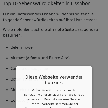
Top 10 Sehenswürdigkeiten in Lissabon
Für ein umfassendes Lissabon-Erlebnis sollten Sie
folgende Sehenswürdigkeiten auf Ihre Liste setzen:
Wie empfehlen auch die
offilzielle Seite Lissabons
zu
besuchen.
Belem Tower
Altstadt (Alfama und Bairro Alto)
Castelo de São Jorge
Diese Webseite verwendet
Botanischer Garten
Cookies.
Mosteiro dos Jerónimos
Wir verwenden Cookies, um die
Benutzerfreundlichkeit unserer Website zu
verbessern. Durch die weitere Nutzung
LX Factory
unserer Webseite stimmen Sie der