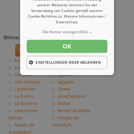
unserer Webseite stimmen Sie der
Verwendung von Cookies gemäß unserer
Cookie-Richtlinie zu.
Weitere Informationen /
Datenschutz
Alle Partner anzeigen
(602) →
Bildnachweis: © Hannah - Fotolia.com
OK
Kanaren
Mallorca
EINSTELLUNGEN ODER ABLEHNEN
Fuerteventura
Ibiza
Teneriffa
Spanien
Gan Canaria
Ägypten
Lanzarote
Türkei
La Palma
Griechenland
La Gomera
Dubai
Lastminute
Reisen ab Berlin
Reisen
Fliegen ab
Reisen ab
Frankfurt
Düsseldorf