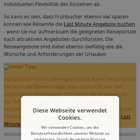
individuellen Flexibilität des Einzelnen ab.
So kann es sein, dass Frühbucher ebenso viel sparen
können wie Reisende die
Last Minute Angebote buchen
- wenn sie nur aufmerksam die geeigneten Reiseportale
nach attraktiven Angeboten durchforsten. Die
Reiseangebote sind dabei ebenso vielfältig wie die
Wünsche und Anforderungen der Urlauber.
Unser Tipp:
Kommt ein Hotel in die engere Wahl, lesen Sie auf jeden
Fall auch die Bewertungen dazu und nicht nur den
allgemeinen Katalogtext. Oft haben die Urlauber, die
vor Ihnen da waren, sogar Fotos eingestellt - so
bekommen Sie authentische Eindrücke und eine echte
Diese Webseite verwendet
Entscheidungshilfe wenn Sie beispielsweise nach
Last
Cookies.
Minute Teneriffa
suchen.
Wir verwenden Cookies, um die
Benutzerfreundlichkeit unserer Website zu
verbessern. Durch die weitere Nutzung