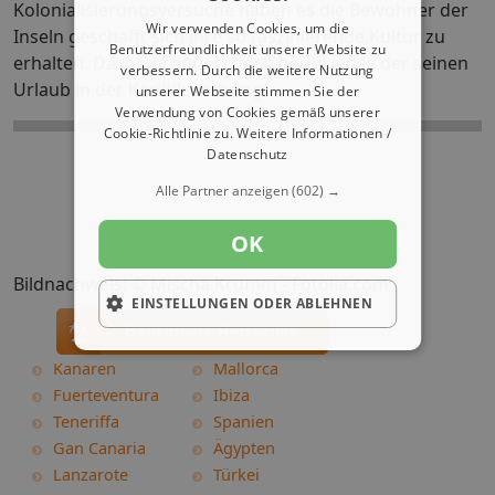
Kolonialisierungsversuche haben es die Bewohner der
Wir verwenden Cookies, um die
Inseln geschafft sich ihre so faszinierende Kultur zu
Benutzerfreundlichkeit unserer Website zu
erhalten. Davon profitiert noch heute jeder, der seinen
verbessern. Durch die weitere Nutzung
Urlaub in der Karibik verbringt.
unserer Webseite stimmen Sie der
Verwendung von Cookies gemäß unserer
Cookie-Richtlinie zu.
Weitere Informationen /
Datenschutz
Alle Partner anzeigen
(602) →
OK
Bildnachweis: © Mischa Krumm - Fotolia.com
EINSTELLUNGEN ODER ABLEHNEN
Kanaren
Mallorca
Fuerteventura
Ibiza
Teneriffa
Spanien
Gan Canaria
Ägypten
Lanzarote
Türkei