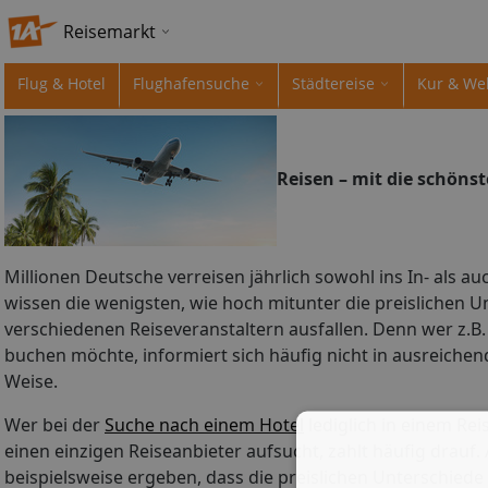
Reisemarkt
Flug & Hotel
Flughafensuche
Städtereise
Kur & We
Reisen – mit die schöns
Millionen Deutsche verreisen jährlich sowohl ins In- als au
wissen die wenigsten, wie hoch mitunter die preislichen 
verschiedenen Reiseveranstaltern ausfallen. Denn wer z.B
buchen möchte, informiert sich häufig nicht in ausreiche
Weise.
Wer bei der
Suche nach einem Hotel
lediglich in einem Rei
einen einzigen Reiseanbieter aufsucht, zahlt häufig drauf.
beispielsweise ergeben, dass die preislichen Unterschied