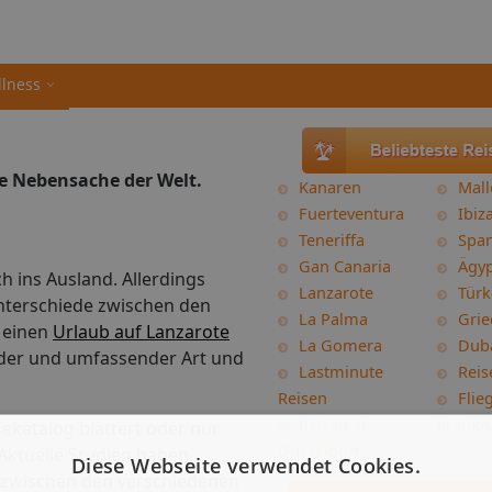
llness
te Nebensache der Welt.
Kanaren
Mall
Fuerteventura
Ibiz
Teneriffa
Spa
Gan Canaria
Ägy
ch ins Ausland. Allerdings
Lanzarote
Türk
Unterschiede zwischen den
La Palma
Grie
. einen
Urlaub auf Lanzarote
La Gomera
Dub
nder und umfassender Art und
Lastminute
Reis
Reisen
Flie
Reisen ab
Frankfu
sekatalog blättert oder nur
Düsseldorf
 Aktuelle Studien haben
Diese Webseite verwendet Cookies.
e zwischen den verschiedenen