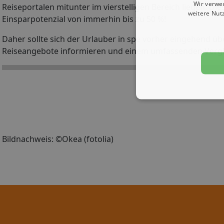
Wir verwe
Reiseportalen mitunter im vierstelligen Bereich liegen. Di
weitere Nut
Einsparpotenzial von immerhin bis zu 50 %!
Daher sollte sich der Urlauber in spe vorher eingehend üb
Reiseangebote informieren und einem umfassenden Vergle
Bildnachweis: ©Okea (fotolia)