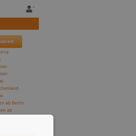
orca
a
nien
pten
ei
chenland
ai
en ab Berlin
gen ab
rt