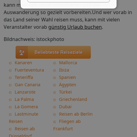
kann man sich vorab informieren und die
Auswanderung so gezielt vorbereiten.Und wer vorab in
das Land seiner Wahl reisen muss, kann mit vielen
Veranstalter vorab
günstig Urlaub buchen
.
Bildnachweis: istockphoto
Kanaren
Mallorca
Fuerteventura
Ibiza
Teneriffa
Spanien
Gan Canaria
Ägypten
Lanzarote
Türkei
La Palma
Griechenland
La Gomera
Dubai
Lastminute
Reisen ab Berlin
Reisen
Fliegen ab
Reisen ab
Frankfurt
Düsseldorf