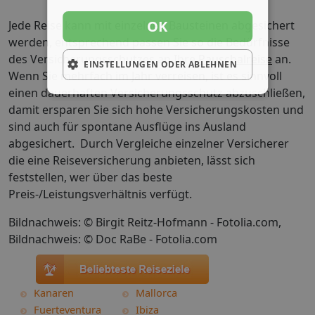
OK
Jede Reise kann mit einzelnen Bausteinen abgesichert
werden, entsprechend passen Sie so die Bedürfnisse
des Versicherungsschutzes an Ihre
Pauschalreise
an.
EINSTELLUNGEN ODER ABLEHNEN
Wenn Sie mehrfach im Jahr verreisen, ist es sinnvoll
einen dauerhaften Versicherungsschutz abzuschließen,
damit ersparen Sie sich hohe Versicherungskosten und
sind auch für spontane Ausflüge ins Ausland
abgesichert. Durch Vergleiche einzelner Versicherer
die eine Reiseversicherung anbieten, lässt sich
feststellen, wer über das beste
Preis-/Leistungsverhältnis verfügt.
Bildnachweis: © Birgit Reitz-Hofmann - Fotolia.com,
Bildnachweis: © Doc RaBe - Fotolia.com
Kanaren
Mallorca
Fuerteventura
Ibiza