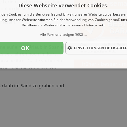
e Ferien starten möchte, kann
Diese Webseite verwendet Cookies.
nnt in die schönsten Wochen
nden Cookies, um die Benutzerfreundlichkeit unserer Website zu verbessern.
Dortmund oder Bremen finden
zung unserer Webseite stimmen Sie der Verwendung von Cookies gemäß uns
prechen.
Richtlinie zu.
Weitere Informationen / Datenschutz
Alle Partner anzeigen
(602) →
rne auf einen
Urlaub in Spanien
OK
EINSTELLUNGEN ODER ABLE
s seit Jahren hoch im Kurs.
Wünsche ihrer Gäste vorbereitet
cherheit, die vor allem von
 Urlaub im Sand zu graben und