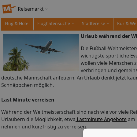
Reisemarkt
Flug & Hotel
Flughafensuche
Städtereise
Kur & We
Urlaub während der WM
Die Fußball-Weltmeisters
wichtigste sportliche Ev
wollen viele Menschen 
verbringen und gemeins
deutsche Mannschaft anfeuern. An Urlaub denkt jetzt kau
Schnäppchen möglich.
Last Minute verreisen
Während der Weltmeisterschaft sind nach wie vor viele Reis
Urlaubern die Möglichkeit, etwa
Lastminute Angebote
am F
nehmen und kurzfristig zu verreisen.