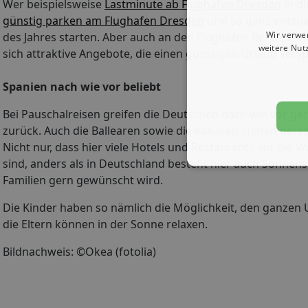
Wer beispielsweise
Lastminute ab Flughafen Dresden
in di
günstig parken am Flughafen Dresden
und so ganz entspa
Wir verwe
des Jahres starten. Aber auch an den Flughäfen Berlin, 
weitere Nut
sich attraktive Angebote, die einen günstigen Urlaub vers
Spanien nach wie vor beliebt
Bei Pauschalreisen greifen die Deutschen nach wie vor ge
zurück. Auch die Ballearen sowie die Kanaren stehen bereit
Nicht nur, dass hier viele Hotels und Restaurants auf die 
sind, anders als in Deutschland besteht hier auch Sonnensi
Familien gern gewünscht wird.
Die Kinder haben so nämlich die Möglichkeit, den ganzen
die Eltern können in der Sonne relaxen.
Bildnachweis: ©Okea (fotolia)