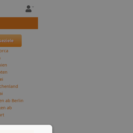
orca
a
nien
pten
ei
chenland
ai
en ab Berlin
gen ab
rt