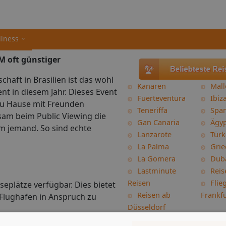
llness
 oft günstiger
chaft in Brasilien ist das wohl
Kanaren
Mall
ent in diesem Jahr. Dieses Event
Fuerteventura
Ibiz
zu Hause mit Freunden
Teneriffa
Spa
am beim Public Viewing die
Gan Canaria
Ägy
m jemand. So sind echte
Lanzarote
Türk
La Palma
Grie
La Gomera
Dub
Lastminute
Reis
Reisen
Flie
eplätze verfügbar. Dies bietet
Reisen ab
Frankfu
lughafen in Anspruch zu
Düsseldorf