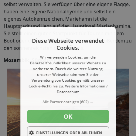
selbst verwalten. Sie verfügen über eine eigene Flagge,
haben eine eigene Nationalhymne und selbst ein
eigenes Autokennzeichen. Mariehamn ist die
Hauptstadt und liegt auf der Hauptinsel Marianhamina.
Sie stellt einen guten Startpunkt für Touren mit dem
Diese Webseite verwendet
Boot oder der Fähre dar. Die Inseln zählen außerdem zu
Cookies.
den sonnenreichsten des Nordens.
Wir verwenden Cookies, um die
Mosambik, Südost-Afrika
Benutzerfreundlichkeit unserer Website zu
verbessern. Durch die weitere Nutzung
unserer Webseite stimmen Sie der
Verwendung von Cookies gemäß unserer
Cookie-Richtlinie zu.
Weitere Informationen /
Datenschutz
Alle Partner anzeigen
(602) →
OK
EINSTELLUNGEN ODER ABLEHNEN