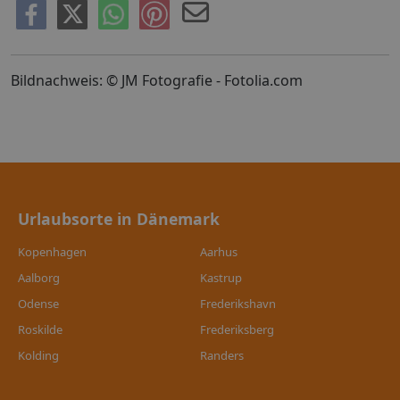
Bildnachweis: © JM Fotografie - Fotolia.com
Urlaubsorte in Dänemark
Kopenhagen
Aarhus
Aalborg
Kastrup
Odense
Frederikshavn
Roskilde
Frederiksberg
Kolding
Randers