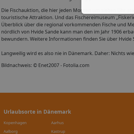
Die Fischauktion, die hier jeden Morgen um sieben Uhr statt
touristische Attraktion. Und das Fischereimuseum „Fisker
Überblick über die regional vorkommenden Fische und Mee
nördlich von Hvide Sande kann man den im Jahr 1906 erba
bewundern. Weitere Informationen finden Sie über Hvide 
Langweilig wird es also nie in Dänemark. Daher: Nichts wie
Bildnachweis: © Enet2007 - Fotolia.com
Urlaubsorte in Dänemark
Kopenhagen
Aarhus
Aalborg
Kastrup