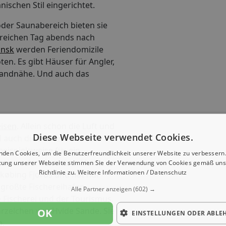
ischen Stil eingerichtet.
der Saunabereich bieten sie
reichen Tag abends nach
nsk
werden Feriendomizile
n. Es gibt Häuser für Angler,
trandnähe. Und auch das
isen
. Allein schon die Luft und
Diese Webseite verwendet Cookies.
auch die kleineren Orte
eispielsweise für ein
nden Cookies, um die Benutzerfreundlichkeit unserer Website zu verbessern.
asi vor der Haustüre. Hvide
zung unserer Webseite stimmen Sie der Verwendung von Cookies gemäß uns
Richtlinie zu.
Weitere Informationen / Datenschutz
købing Fjords und hat nur
tgrößte Fischereihafen
Alle Partner anzeigen
(602) →
 Fischerei und der Tourismus.
rzeichen von Hvide Sande. Sie
OK
EINSTELLUNGEN ODER ABLE
b.