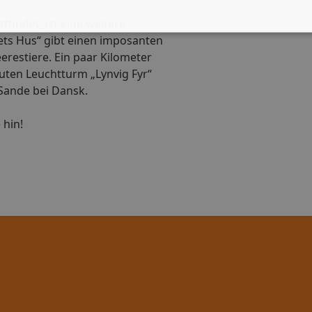
findet, ist eine weitere
iets Hus“ gibt einen imposanten
restiere. Ein paar Kilometer
uten Leuchtturm „Lynvig Fyr“
Sande bei Dansk.
 hin!