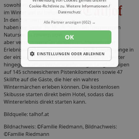
Verwendung von Cookies gemäß unserer
sowohl im Sommer wie auch
Cookie-Richtlinie zu.
Weitere Informationen /
im Winter viel zu bieten hat.
Datenschutz
In den Sommermonaten
Alle Partner anzeigen
(602) →
haben die Gäste die Möglichkeit, am hauseigenen
Natursee zu relaxen oder
OK
aber verschiedeneGondelbahnen, Museen oder
Erlebniswanderungen zu nutzen. Auch Spaziergänge in
EINSTELLUNGEN ODER ABLEHNEN
der einzigartigen Natur sind sehr beliebt. Im Winter
hingegen warten Winterwanderwege, Langlaufloipen
auf 145 schneesicheren Pistenkilometern sowie 47
Skilifte auf die Gäste, die hier ein wahres
Wintermärchen erleben können. Die kostenlosen
Skibusse starten direkt beim Hotel, sodass das
Wintererlebnis direkt starten kann.
Bildquelle: talhof.at
Bildnachweis: ©Familie Riedmann, Bildnachweis:
©Familie Riedmann