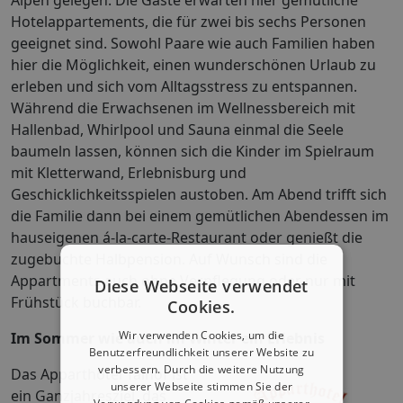
Alpen gelegen. Die Gäste erwarten hier gemütliche
Hotelappartements, die für zwei bis sechs Personen
geeignet sind. Sowohl Paare wie auch Familien haben
hier die Möglichkeit, einen wunderschönen Urlaub zu
erleben und sich vom Alltagsstress zu entspannen.
Während die Erwachsenen im Wellnessbereich mit
Hallenbad, Whirlpool und Sauna einmal die Seele
baumeln lassen, können sich die Kinder im Spielraum
mit Kletterwand, Erlebnisburg und
Geschicklichkeitsspielen austoben. Am Abend trifft sich
die Familie dann bei einem gemütlichen Abendessen im
hauseigenen á-la-carte-Restaurant oder genießt die
zugebuchte Halbpension. Auf Wunsch sind die
Appartments auch ohne Verpflegung oder nur mit
Diese Webseite verwendet
Frühstück buchbar.
Cookies.
Wir verwenden Cookies, um die
Im Sommer wie auch im Winter ein Erlebnis
Benutzerfreundlichkeit unserer Website zu
verbessern. Durch die weitere Nutzung
Das Apparthotel Talhof ist
unserer Webseite stimmen Sie der
ein Ganzjahresziel, das