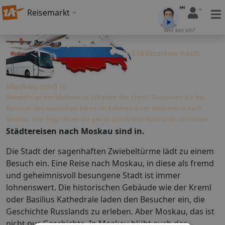
Reisemarkt
Wer bin ich?
Städtreisen nach
Moskau sind in
Wandeln an der Moskwa im Schatten des Kreml. Geniessen Sie das
Zentrum des russischen Bären im Rahmen einer Städtereise nach
Moskau. Hier liegt ihnen die ganze Geschichte Russlands zu Füssen.
Städtereisen nach Moskau
sind in.
Die Stadt der sagenhaften Zwiebeltürme lädt zu einem
Besuch ein. Eine Reise nach Moskau, in diese als fremd
und geheimnisvoll besungene Stadt ist immer
lohnenswert. Die historischen Gebäude wie der Kreml
oder Basilius Kathedrale laden den Besucher ein, die
Geschichte Russlands zu erleben. Aber Moskau, das ist
nicht nur Geschichte. In Moskau blüht auch das