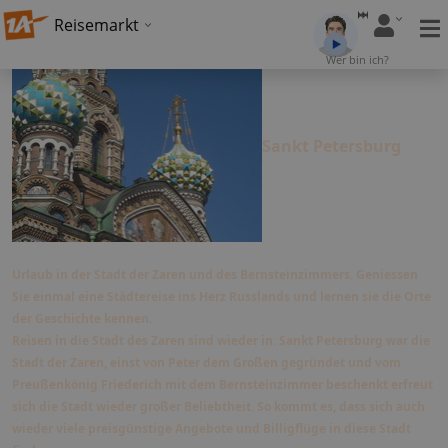
Reisemarkt
Wer bin ich?
Sankt Petersburg
Urlaub in der Stadt der Zaren und des Bernsteinzimmers. Geniessen
Sie einmal eine Städtereise ins Herz Russlands und lernen sie die Orte
der Geschichte kennen.
Reisen in die Stadt des Zaren sind wieder in. Sankt Petersburg war die
Stadt der Zaren, einst von Peter dem Großen gegründet und vom
Preußenkönig Friederich mit dem Bernsteinzimmer beschenkt erfreut
sich die Stadt wieder großer Beliebtheit. So kommt es, dass sich auch
wieder viele preisgünstige Angebote und Billigflüge in diese Stadt