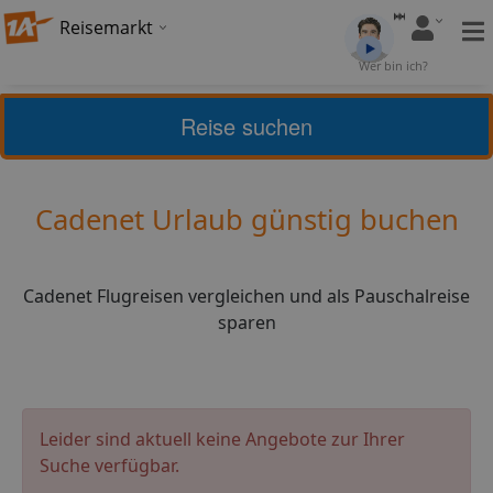
Reisemarkt
Bewertung:
4,22
Wer bin ich?
(
23
)
Bewerten
Reise suchen
Home
Urlaub
Frankreich
Cadenet
Cadenet Urlaub günstig buchen
Cadenet Flugreisen vergleichen und als Pauschalreise
sparen
Leider sind aktuell keine Angebote zur Ihrer
Suche verfügbar.