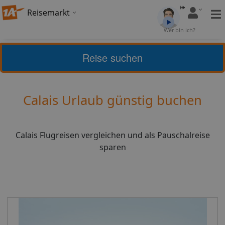
Reisemarkt
Bewertung:
4,17
Wer bin ich?
(
24
)
Bewerten
Reise suchen
Home
Urlaub
Frankreich
Calais
Calais Urlaub günstig buchen
Calais Flugreisen vergleichen und als Pauschalreise
sparen