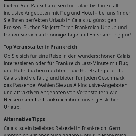
bieten. Von Pauschalreisen für Calais bis hin zu all-
Internetzugang, ein Telefon, ein TV-Gerät und WiFi. Die
Badezimmer sind ausgestattet mit einer Dusche und
inclusive Angeboten mit Flug und Hotel – bei uns finden
einer Badewanne. Für den täglichen Gebrauch stehen
Sie Ihren perfekten Urlaub in Calais zu günstigen
ein Haartrockner und ein Kosmetikspiegel zur
Preisen. Buchen Sie jetzt Ihren Frankreich-Urlaub und
Verfügung. Das Hotel bietet Nichtraucherzimmer. So
freuen Sie sich auf sonnige Tage und Entspannung pur!
wohnen Sie 1 Doppelbett, Klimaanlage: individuell
regelbar, Kaffee-/Teezubereiter, Fernseher, Badewanne
Top Veranstalter in Frankreich
oder Dusche, FöhnAbweichende Zimmercodierungen
Ob Sie sich für eine Reise in den wunderschönen Calais
zu tagesaktuellen Preisen buchbar. Ihre Vorteile: Bitte
interessieren oder für Frankreich Last-Minute mit Flug
beachten Sie! Bei Pauschalreisen mit internationalem
und Hotel buchen möchten – die Hotelkategorien für
Flug ist das Zug zum Flug Ticket für Abflughäfen in
Calais sind vielfältig und bieten für jeden Geschmack
Deutschland (und dem EuroAirport Basel) kostenfrei
das Passende. Wählen Sie aus All-Inclusive-Angeboten
zubuchbar. Das Zug zum Flug Ticket gilt nicht bei:
und attraktiven Angeboten von Veranstaltern wie
Buchung einer reinen Flugleistung, Buchung einer
Hotelleistung ohne Flug, Buchung von Leistungen (z.B.
Neckermann für Frankreich
ihren unvergesslichen
Hotel oder Mietwagen) mit einem separat dazu
Urlaub.
gebuchten Flug Reisen von deutschen Abflughäfen zu
Alternative Tipps
den Zielflughäfen EuroAirport Basel und Salzburg sowie
innerdeutschen Flugreisen Abflüge von ausländischen
Calais ist ein beliebtes Reiseziel in Frankreich. Gern
Flughäfen, auch nicht für die innerdeutsche Strecke bis
empfehlen wir aber auch andere Hotels in Frankreich.