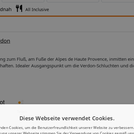
ndnah
All Inclusive
rdon
ng zum Fluß, am Fuße der Alpes de Haute Provence, inmitten ein
aften. Idealer Ausgangspunkt um die Verdon-Schluchten und di
 Nach Castellane ca. 2 km. Ausstattung: Rezeption mit Mietsafe
t/Pizzeria mit Fastfood-Bereich, Bar, Swimmingpool mit Rutschen
ohnraum mit Tisch und Stühle, Küchenzeile (4 Gaskochfelder od
welle, Kaffemaschine, Toaster), Dusche, sep. WC, Föhn, Terrasse m
cheständer 3-Zi.-Mobilheim** (5F): ca. 26 qm, für 1-5 Pers.,
uch, 1 Zweibettzimmer (ca. 80 x 190cm) , 1 Doppelzimmer (140 
 qm, für 1-7 Pers., Wohn-/Schlafraum mit Schlafcouch, 2x Zweib
Teilen
Diese Webseite verwendet Cookies.
cm), zusätzliche Dusche. 3-Zi.-Mobilheim*** (5H): ca. 30 qm,
um mit Schlafcouch, 1 Zweibettzimmer (ca. 80 x 190cm) , 1 Dopp
nden Cookies, um die Benutzerfreundlichkeit unserer Website zu verbessern.
zung unserer Webseite stimmen Sie der Verwendung von Cookies gemäß uns