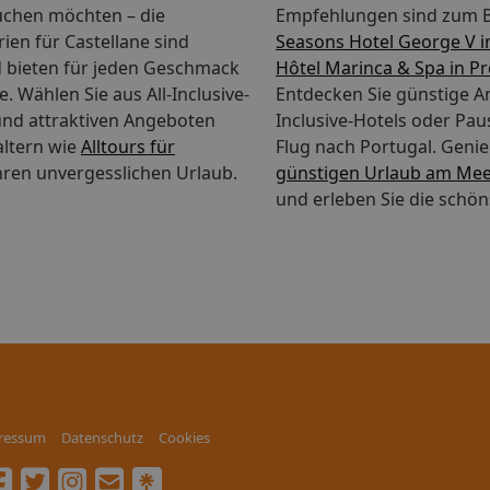
uchen möchten – die
Empfehlungen sind zum B
ien für Castellane sind
Seasons Hotel George V i
nd bieten für jeden Geschmack
Hôtel Marinca & Spa in P
. Wählen Sie aus All-Inclusive-
Entdecken Sie günstige An
nd attraktiven Angeboten
Inclusive-Hotels oder Pau
altern wie
Alltours für
Flug nach Portugal.
Genie
hren unvergesslichen Urlaub.
günstigen Urlaub am Me
und erleben Sie die schön
ressum
Datenschutz
Cookies