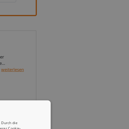
er
e
s, WLAN-
weiterlesen
, sep.
er E-
it
x 190 cm).
ettzimmer
elzimmer
 Durch die
erer Cookie-