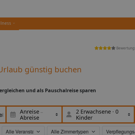
llness
Bewertung
 Urlaub günstig buchen
vergleichen und als Pauschalreise sparen
Anreise
2 Erwachsene
·
0
Abreise
Kinder