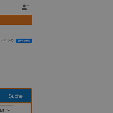
:
4,21
(
24
)
Bewerten
Suche