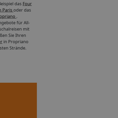
eispiel das
Four
n Paris
oder das
ropriano
.
gebote für All-
schalreisen mit
ßen Sie Ihren
er
in Propriano
sten Strände.