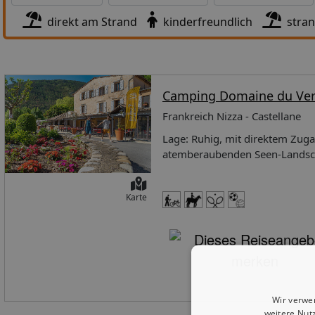
direkt am Strand
kinderfreundlich
stra
Camping Domaine du Ve
Frankreich Nizza - Castellane
Lage: Ruhig, mit direktem Zuga
atemberaubenden Seen-Landsch
umliegenden Seen zu entdecken.
Anschluß, Minimarkt, Restauran
Karte
Kinderbecken Unterbringung: W
Kochfelder, Kühlschrank, Mikro
Gartenmöbel, Liegestühlen, Wäs
Wohn-/Schlafraum mit Schlafco
4-Zi.-Mobilheim** (7G): ca. 39
(ca. 80 x 190cm) , 1 Doppelzimmer (140 x 190 
für 1-5 Pers., Wohn-/Schlafra
Wir verwe
(160 x 200 cm). 4-Zi.-Mobilheim*** (7I): ca. 32 qm, für 1-7 Pers., Wohn-/Schlafraum mit Schlafcouch,
weitere Nut