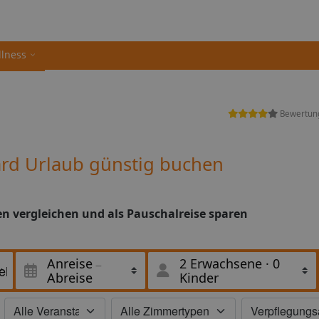
llness
Bewertun
ard Urlaub günstig buchen
en vergleichen und als Pauschalreise sparen
Anreise
2 Erwachsene
·
0
Abreise
Kinder