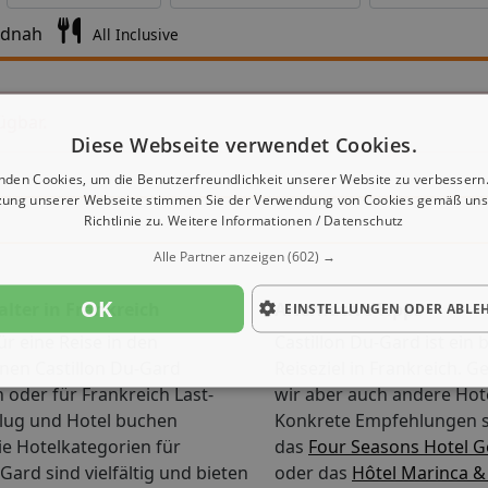
ndnah
All Inclusive
ügbar.
Diese Webseite verwendet Cookies.
nden Cookies, um die Benutzerfreundlichkeit unserer Website zu verbessern.
zung unserer Webseite stimmen Sie der Verwendung von Cookies gemäß uns
Richtlinie zu.
Weitere Informationen / Datenschutz
Alle Partner anzeigen
(602) →
OK
alter in Frankreich
Alternative Tipps
EINSTELLUNGEN ODER ABLE
ür eine Reise in den
Castillon Du-Gard ist ein 
en Castillon Du-Gard
Reiseziel in Frankreich. 
n oder für Frankreich Last-
wir aber auch andere Hote
Flug und Hotel buchen
Konkrete Empfehlungen s
e Hotelkategorien für
das
Four Seasons Hotel Ge
Gard sind vielfältig und bieten
oder das
Hôtel Marinca &