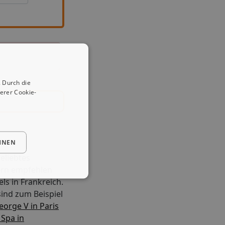
 Durch die
erer Cookie-
HNEN
beliebtes
Gern empfehlen
ls in Frankreich.
ind zum Beispiel
orge V in Paris
 Spa in