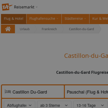
Reisemarkt
Flug & Hotel
Flughafensuche
Städtereise
Kur & We
Urlaub
Frankreich
Castillon-du-Gard
Castillon-du-G
Castillon-du-Gard Flugreis