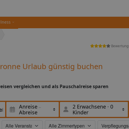
llness
Bewertung
ronne Urlaub günstig buchen
isen vergleichen und als Pauschalreise sparen
Anreise
2 Erwachsene
·
0
Abreise
Kinder