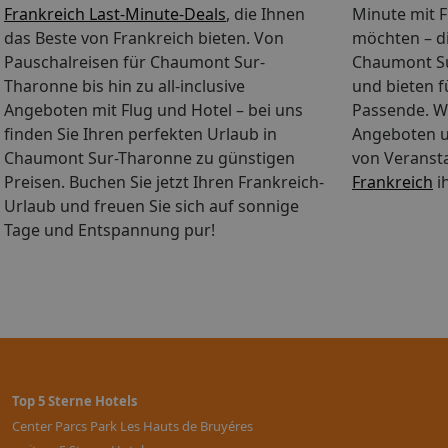
möglich). *** Verpflegungsleis
Frankreich Last-Minute-Deals
, die Ihnen
Minute mit 
klassifiziert Unterhaltung: Ab
das Beste von Frankreich bieten. Von
möchten – di
inklusive: Tropisches Schwimm
Pauschalreisen für Chaumont Sur-
Chaumont Sur
Wildwasserbahn mit Stromschne
Tharonne bis hin zu all-inclusive
und bieten 
(Änderungen vorbehalten).Ange
Angeboten mit Flug und Hotel – bei uns
Passende. Wä
Jump (der ultimative Kick beim 
finden Sie Ihren perfekten Urlaub in
Angeboten u
in großer Höhe mit Hänge- und 
Chaumont Sur-Tharonne zu günstigen
von Veranst
outdoor),Reiten, Segwayverleih
Preisen. Buchen Sie jetzt Ihren Frankreich-
Babybett und ein Hochstuhl ge
Frankreich
i
müssen vorab kostenpflichtig 
Urlaub und freuen Sie sich auf sonnige
an der Rezeption für ca. 10 € 
Tage und Entspannung pur!
Playstationverleih sowie "Orr
Gebühr: Kids Klub mit Wannabe-
Kinderschminken, Glitzertattoo
Bumper Cars, Mini-Flitzer und
Sie der A10 Richtung Orléans u
Ausfahrt No 2 (Lamotte-Beuvro
folgen Sie den Pfeilmarkierun
Richtung Paris. Verlassen Sie 
Top 5 Sterne Hotels
Bourges der folgen Sie Vierzon
Center Parcs Park Les Hauts de Bruyéres
folgen Sie den Pfeilmarkierung