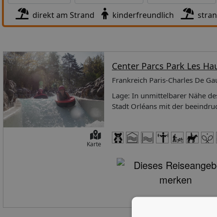
direkt am Strand
kinderfreundlich
stra
Center Parcs Park Les Ha
Frankreich Paris-Charles De G
Lage: In unmittelbarer Nähe de
Stadt Orléans mit der beeindr
Supermarkt und Restaurants (z.
Unterbringungsmöglichkeiten: 
m²) für bis zu 4 Personen verf
Karte
zusammenstehenden Einzelbette
Doppelwaschbecken, ein separa
komplett ausgestattete Küche 
NESCAFÉ Dolce Gusto und Küche
Hochstuhl gehören zur Grundau
gebucht werden (unter CDG004P
Wohnbeispiele. Premium 6 Pers