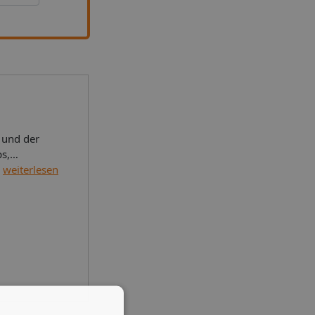
 und der
s,
uchbare
weiterlesen
], ca. 64
1 mit zwei
fon, eine
elle,
ett und ein
g dazu
r bis zu 6