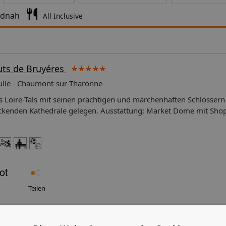
ndnah
All Inclusive
uts de Bruyéres
aulle - Chaumont-sur-Tharonne
s Loire-Tals mit seinen prächtigen und märchenhaften Schlössern
uckenden Kathedrale gelegen. Ausstattung: Market Dome mit Shop
 B. Marché du Monde, italienisches Restaurant "Il Giardinio"). B
Premium 4 Pers.: Die Premiumferienhäuser (4PH/4P4/4P3 [CH288
ügen über zwei Schlafzimmer (1 davon mit einem Doppelbett und 
n), bezogene Betten bei Anreise, ein Bad mit Sprudelbad und
tes WC, ein Wohnzimmer mit offenem Kamin, Fernseher und Tele
mit Herd (ohne Backofen), Spülmaschine, Kaffeemaschine, Mikrow
npaket sowie eine eigene Terrasse mit Gartenmöbeln.Ein Babyb
Teilen
sstattung.2. Babybett/2. Hochstuhl müssen vorab kostenpflichti
)******Bei den unten stehenden Bildern handelt es sich um
.: Die Premiumferienhäuser (6PH/6P4/6P3 [CH287], ca. 80 m²) fü