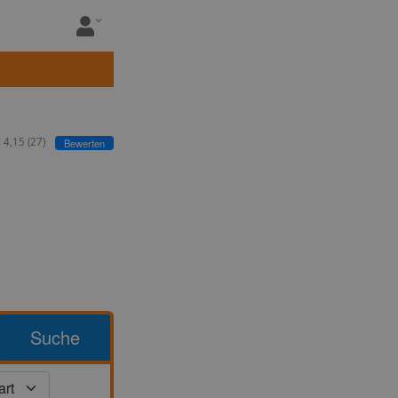
:
4,15
(
27
)
Bewerten
Suche