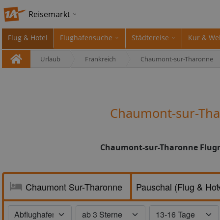
Reisemarkt
Flug & Hotel
Flughafensuche
Städtereise
Kur & We
Urlaub
Frankreich
Chaumont-sur-Tharonne
Chaumont-sur-Tha
Chaumont-sur-Tharonne Flugre