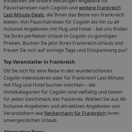
Entdecken Sie unsere vielfältigen Angebote für
bzw. dem Flughafen und nicht unbedingt der
Entfernung, die zurückgelegt werden muss.
Pauschalreisen nach Cogolin und
weitere Frankreich
Entfernungen werden in Schritten von 0,1 Kilometern
Last-Minute-Deals
, die Ihnen das Beste von Frankreich
gerundet angegeben. Info: Nationale Bewertung Die
bieten. Von Pauschalreisen für Cogolin bis hin zu all-
offizielle Sternebewertung für dieser Unterkunft wurde
inclusive Angeboten mit Flug und Hotel – bei uns finden
von der Französischen Zentrale für Tourismus, ATOUT
Sie Ihren perfekten Urlaub in Cogolin zu günstigen
France, erstellt.Gebühren Das Hotel erhebt beim Check-
Preisen. Buchen Sie jetzt Ihren Frankreich-Urlaub und
in/Check-out, bzw. wenn die entsprechende Leistung in
freuen Sie sich auf sonnige Tage und Entspannung pur!
Anspruch genommen wird, folgende Gebühren und
Kautionen: Aufpreis für das Frühstücksbuffet:
Top Veranstalter in Frankreich
Erwachsene ca. 25 EUR, Kinder ca. 10 EUR Gebühr für
Ob Sie sich für eine Reise in den wunderschönen
Haustiere: 20 EUR pro Haustier, pro Nacht
Cogolin interessieren oder für Frankreich Last-Minute
Nutzungsgebühr für das Kinderbett: 20 EUR pro Nacht
mit Flug und Hotel buchen möchten – die
Die oben aufgeführte Liste enthält vielleicht nicht alle
Informationen. Gebühren und Kautionen enthalten
Hotelkategorien für Cogolin sind vielfältig und bieten
eventuell keine Steuern und können sich ändern.
für jeden Geschmack das Passende. Wählen Sie aus All-
Gebühren: Das Hotel erhebt beim Check-in/Check-out,
Inclusive-Angeboten und attraktiven Angeboten von
bzw. wenn die entsprechende Leistung in Anspruch
Veranstaltern wie
Neckermann für Frankreich
ihren
genommen wird, folgende Gebühren und Kautionen:
unvergesslichen Urlaub.
Aufpreis für das Frühstücksbuffet: Erwachsene ca. 25
EUR, Kinder ca. 10 EUR Gebühr für Haustiere: 20 EUR