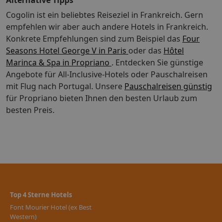
Alternative Tipps
pro Haustier, pro Nacht Nutzungsgebühr für das
Cogolin ist ein beliebtes Reiseziel in Frankreich. Gern
Kinderbett: 20 EUR pro Nacht Die oben aufgeführte
empfehlen wir aber auch andere Hotels in Frankreich.
Liste enthält vielleicht nicht alle Informationen.
Konkrete Empfehlungen sind zum Beispiel das
Four
Gebühren und Kautionen enthalten eventuell keine
Seasons Hotel George V in Paris
oder das
Hôtel
Steuern und können sich ändern. Hoteleinrichtungen:
Marinca & Spa in Propriano
Nutzen Sie das große Angebot an Freizeiteinrichtungen,
. Entdecken Sie günstige
wie zum Beispiel: Außenpool und Tennisplatz im Freien.
Angebote für All-Inclusive-Hotels oder Pauschalreisen
Dieses Hotel bietet auch: WLAN-Internetzugang
mit Flug nach Portugal.
Unsere
Pauschalreisen günstig
(kostenlos), Babysitter oder Kinderbetreuung (gegen
für Propriano bieten Ihnen den besten Urlaub zum
Gebühr) und Unterstützung bei der
besten Preis.
Tourenplanung/beim Ticketerwerb. Einrichtungen für
Geschäftsreisende: Zum Angebot gehören ein
Businesscenter und ein Tresorfach an der Rezeption.
Wenn Sie eine Veranstaltung in Cogolin planen, ist
dieses Hotel eine gute Wahl, denn zu den ca. 80
Quadratmeter großen Veranstaltungsräumlichkeiten
zählen Einrichtungen wie: Konferenzraum. Vor Ort gibt
es Folgendes: Parken ohne Service (kostenlos).
Top 4 Sterne Hotels
Umgebung: Hôtel Font Mourier in Cogolin bietet die
Font Mourier Hotel (ex Best
Möglichkeit, Hafen von Grimaud und Cogolin Beach
Western)