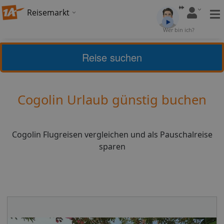
Reisemarkt
Bewertung:
4,31
Wer bin ich?
(
26
)
Bewerten
Reise suchen
Home
Urlaub
Frankreich
Cogolin
Cogolin Urlaub günstig buchen
Cogolin Flugreisen vergleichen und als Pauschalreise
sparen