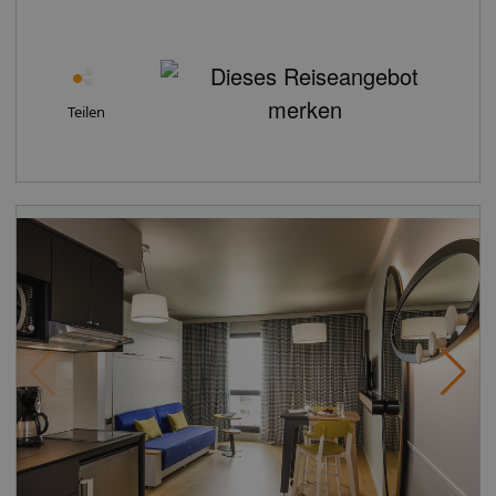
bequem zu erreichend. Die Metrostation La Defense ist
ungefähr 5 Fahrminuten entfernt und zum Bahnhof
Montparnasse sind es rund 11 km. Der Parc des
Bruyères, eine 2 ha großen Parkanlage inmitten des
neuen Viertels, lädt zu Spaziergängen und zum
Teilen
Entspannen ein. Die Fahrt zum Stadtzentrum Paris'
dauert etwa 5 min, ebenso wie zu La Defense und zum
Geschäftsviertel CNIT. Die berühmten Pariser
Kaufhäuser und die Prachtstraße Champs-Élysee sind
ungefähr 14 min entfernt und zum Messegelände sind
es rund 8 Fahrminuten. Die Flughäfen Charles de Gaulle
und Orly befinden sich beide in etwa 27 km Entfernung.
Ausstattung: Die Gäste wohnen in 123 Zimmern. Das
Hotel bietet einen Empfangsbereich und eine Rezeption.
Es sind Aufzüge zu den meisten Stockwerke vorhanden.
Die Einrichtung besteht aus einer Garderobe, einer
Gepäckaufbewahrung und einem Safe. Per WiFi
erhalten die Gäste in den öffentlichen Bereichen
Zugang zum Internet. Die Unterbringung verfügt über
rollstuhlgerechte Einrichtungen. Im Supermarkt lassen