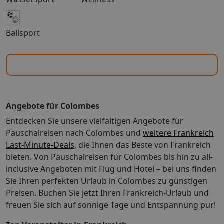
eine Klimaanlage garantiert. Gemütlich schlafen können
die Gäste auf einem Doppelbett. Kinderbetten für die
Ballsport
jüngsten Gäste sind ebenso vorhanden. Eine
Mikrowelle zählt ebenfalls zur Standardeinrichtung.
Verschiedene Kommunikations- und
Unterhaltungsmöglichkeiten werden durch die
komfortable Ausstattung mit einem Internetzugang,
einem Telefon, einem TV-Gerät und WiFi gewährleistet.
Im Badezimmer, mit einer Dusche ausgestattet, steht
Angebote für Colombes
ein Haartrockner zur Verfügung. Das Apartmenthotel
Entdecken Sie unsere vielfältigen Angebote für
bietet Nichtraucherzimmer. So wohnen Sie 1
Doppelbett, Klimaanlage: individuell regelbar, Heizung:
Pauschalreisen nach Colombes und
weitere Frankreich
individuell regelbar, Mikrowelle, Internet: WLAN/WiFi:
Last-Minute-Deals
, die Ihnen das Beste von Frankreich
gegen Gebühr, Fernseher, Badewanne oder Dusche,
bieten. Von Pauschalreisen für Colombes bis hin zu all-
FöhnAbweichende Zimmercodierungen zu
inclusive Angeboten mit Flug und Hotel – bei uns finden
tagesaktuellen Preisen buchbar. Ihre Vorteile: Bitte
Sie Ihren perfekten Urlaub in Colombes zu günstigen
beachten Sie! Bei einer Paketreise mit internationalem
Preisen. Buchen Sie jetzt Ihren Frankreich-Urlaub und
Flug ist das Zug zum Flug Ticket für Abflughäfen in
freuen Sie sich auf sonnige Tage und Entspannung pur!
Deutschland (und dem EuroAirport Basel) kostenfrei
zubuchbar. Das Zug zum Flug Ticket gilt nicht bei: