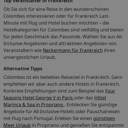
Top Veranstalter in Frankreich
Buchung einer reinen Flugleistung, Buchung einer
Ob Sie sich für eine Reise in den wunderschönen
Hotelleistung ohne Flug, Buchung von Leistungen (z.B.
Colombes interessieren oder für Frankreich Last-
Hotel, Ausflüge oder Mietwagen) mit einem separat
Minute mit Flug und Hotel buchen möchten – die
dazu gebuchten Flug Reisen von deutschen
Abflughäfen zu den Zielflughäfen EuroAirport Basel
Hotelkategorien für Colombes sind vielfältig und bieten
und Salzburg sowie innerdeutschen Flugreisen Abflüge
für jeden Geschmack das Passende. Wählen Sie aus All-
von ausländischen Flughäfen, auch nicht für die
Inclusive-Angeboten und attraktiven Angeboten von
innerdeutsche Strecke bis zur Grenze Für aus dem
Veranstaltern wie
Neckermann für Frankreich
ihren
Ausland anreisende TUI Deutschland Gäste gilt für
unvergesslichen Urlaub.
Abflüge ab deutschen Flughäfen das Zug zum Flug
Ticket ab der Grenze innerhalb Deutschlands. Bei
Alternative Tipps
Buchung einer Paketreise im Internet ist das Zug zum
Colombes ist ein beliebtes Reiseziel in Frankreich. Gern
Flug Ticket bereits inkludiert. Das Zug zum Flug Ticket
empfehlen wir aber auch andere Hotels in Frankreich.
ist eine Kooperation mit der Deutschen Bahn AG. Mehr
Konkrete Empfehlungen sind zum Beispiel das
Four
Informationen finden Sie auf
Seasons Hotel George V in Paris
oder das
Hôtel
http://www.tui.com/service-kontakt/zug-zum-flug/.
Marinca & Spa in Propriano
Privattransfer ist bei vielen Hotels zubuchbar.
. Entdecken Sie günstige
Ausgenommen bei Individuell-Buchungen
Angebote für All-Inclusive-Hotels oder Pauschalreisen
Reiseexperten sind während Ihres Urlaubs 24 Stunden
mit Flug nach Portugal.
Erleben Sie einen
günstigen
(am Tag persönlich, telefonisch oder per E-Mail)
Meer Urlaub
in Propriano und genießen Sie entspannte