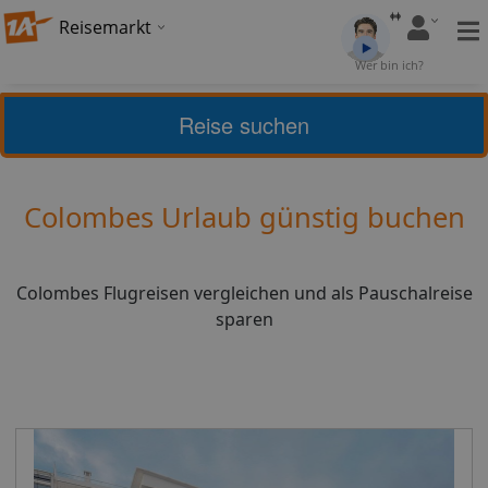
Reisemarkt
Bewertung:
4,12
Wer bin ich?
(
25
)
Bewerten
Reise suchen
Home
Urlaub
Frankreich
Colombes
Colombes Urlaub günstig buchen
Colombes Flugreisen vergleichen und als Pauschalreise
sparen