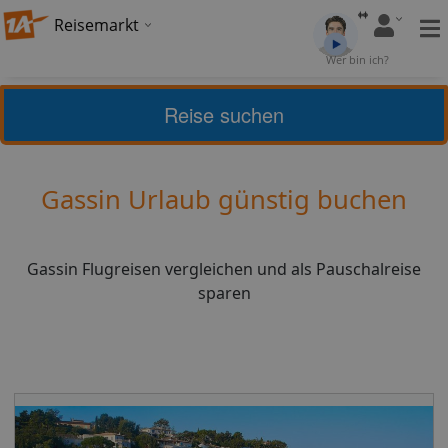
Reisemarkt
Bewertung:
4,18
Wer bin ich?
(
23
)
Bewerten
Reise suchen
Home
Urlaub
Frankreich
Gassin
Gassin Urlaub günstig buchen
Gassin Flugreisen vergleichen und als Pauschalreise
sparen