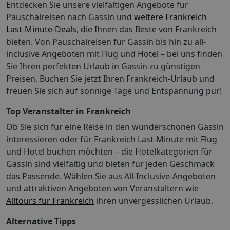
Entdecken Sie unsere vielfältigen Angebote für
Flug Ticket bereits inkludiert. Das Zug zum Flug Ticket
Pauschalreisen nach Gassin und
weitere Frankreich
ist eine Kooperation mit der Deutschen Bahn AG. Mehr
Last-Minute-Deals
, die Ihnen das Beste von Frankreich
Informationen finden Sie auf
bieten. Von Pauschalreisen für Gassin bis hin zu all-
http://www.tui.com/service-kontakt/zug-zum-flug/.
inclusive Angeboten mit Flug und Hotel – bei uns finden
Privattransfer ist bei vielen Hotels zubuchbar.
Sie Ihren perfekten Urlaub in Gassin zu günstigen
Ausgenommen bei Individuell-Buchungen
Reiseexperten sind während Ihres Urlaubs 24 Stunden
Preisen. Buchen Sie jetzt Ihren Frankreich-Urlaub und
(am Tag persönlich, telefonisch oder per E-Mail)
freuen Sie sich auf sonnige Tage und Entspannung pur!
erreichbar. Mietwagen von TUI CARS sind in vielen
Top Veranstalter in Frankreich
Zielgebieten zubuchbar. Einreisebestimmungen
Frankreich: http://www.tui-
Ob Sie sich für eine Reise in den wunderschönen Gassin
info.de/ICAT/pdf/country/pdf/entry/1/id/FRA
interessieren oder für Frankreich Last-Minute mit Flug
Wesentliche Eigenschaften Ihres Hotels: Ausstattung
und Hotel buchen möchten – die Hotelkategorien für
Parkmöglichkeiten: Parkplatz (nach Verfügbarkeit),
Gassin sind vielfältig und bieten für jeden Geschmack
unbewacht: gegen GebührLandeskategorie: 5 Sterne
das Passende. Wählen Sie aus All-Inclusive-Angeboten
Lage & Entfernung Flughafen ca. 49000 m Hinweis für
und attraktiven Angeboten von Veranstaltern wie
Personen mit eingeschränkter Mobilität: Dieses Produkt
Alltours für Frankreich
ihren unvergesslichen Urlaub.
ist im Allgemeinen für Personen mit eingeschränkter
Mobilität nicht geeignet. Ob es trotzdem Ihren
Alternative Tipps
individuellen Bedürfnissen entspricht, erfragen Sie bitte