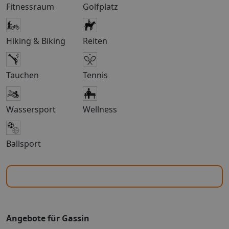
Die Unterbringung bietet Familienzimmer und
Fitnessraum
Golfplatz
Nichtraucherzimmer. So wohnen Sie 1 Doppelbett,
Klimaanlage, Fernseher, Roomservice, Badewanne oder
Dusche, FöhnAbweichende Zimmercodierungen zu
Hiking & Biking
Reiten
tagesaktuellen Preisen buchbar. Ihre Vorteile: Bitte
beachten Sie! Bei einer Paketreise mit internationalem
Flug ist das Zug zum Flug Ticket für Abflughäfen in
Tauchen
Tennis
Deutschland (und dem EuroAirport Basel) kostenfrei
zubuchbar. Das Zug zum Flug Ticket gilt nicht bei:
Buchung einer reinen Flugleistung, Buchung einer
Wassersport
Wellness
Hotelleistung ohne Flug, Buchung von Leistungen (z.B.
Hotel, Ausflüge oder Mietwagen) mit einem separat
dazu gebuchten Flug Reisen von deutschen
Ballsport
Abflughäfen zu den Zielflughäfen EuroAirport Basel
und Salzburg sowie innerdeutschen Flugreisen Abflüge
von ausländischen Flughäfen, auch nicht für die
innerdeutsche Strecke bis zur Grenze Für aus dem
Ausland anreisende TUI Deutschland Gäste gilt für
Abflüge ab deutschen Flughäfen das Zug zum Flug
Ticket ab der Grenze innerhalb Deutschlands. Bei
Angebote für Gassin
Buchung einer Paketreise im Internet ist das Zug zum