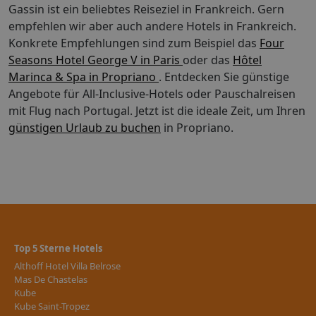
bei Ihrer Buchungsstelle! Stand der Informationen:
Gassin ist ein beliebtes Reiseziel in Frankreich. Gern
27.02.2019
empfehlen wir aber auch andere Hotels in Frankreich.
Konkrete Empfehlungen sind zum Beispiel das
Four
Seasons Hotel George V in Paris
oder das
Hôtel
Marinca & Spa in Propriano
. Entdecken Sie günstige
Angebote für All-Inclusive-Hotels oder Pauschalreisen
mit Flug nach Portugal.
Jetzt ist die ideale Zeit, um Ihren
günstigen Urlaub zu buchen
in Propriano.
Top 5 Sterne Hotels
Althoff Hotel Villa Belrose
Mas De Chastelas
Kube
Kube Saint-Tropez