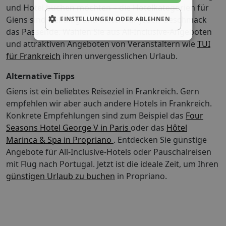
und Hotel buchen möchten – die Hotelkategorien für
Giens sind vielfältig und bieten für jeden Geschmack
EINSTELLUNGEN ODER ABLEHNEN
das Passende. Wählen Sie aus All-Inclusive-Angeboten
und attraktiven Angeboten von Veranstaltern wie
TUI
für Frankreich
ihren unvergesslichen Urlaub.
Alternative Tipps
Giens ist ein beliebtes Reiseziel in Frankreich. Gern
empfehlen wir aber auch andere Hotels in Frankreich.
Konkrete Empfehlungen sind zum Beispiel das
Four
Seasons Hotel George V in Paris
oder das
Hôtel
Marinca & Spa in Propriano
. Entdecken Sie günstige
Angebote für All-Inclusive-Hotels oder Pauschalreisen
mit Flug nach Portugal.
Jetzt ist die ideale Zeit, um Ihren
günstigen Urlaub zu buchen
in Propriano.