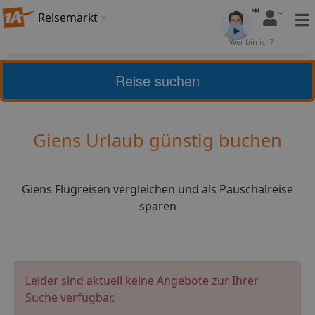
Reisemarkt
Bewertung:
4,14
Wer bin ich?
(
23
)
Bewerten
Reise suchen
Home
Urlaub
Frankreich
Giens
Giens Urlaub günstig buchen
Giens Flugreisen vergleichen und als Pauschalreise
sparen
Leider sind aktuell keine Angebote zur Ihrer
Suche verfügbar.