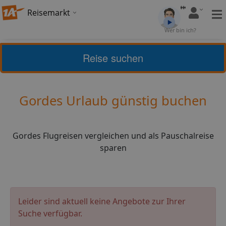
Reisemarkt
Bewertung:
Wer bin ich?
4
(
25
)
Bewerten
Reise suchen
Home
Urlaub
Frankreich
Gordes
Gordes Urlaub günstig buchen
Gordes Flugreisen vergleichen und als Pauschalreise
sparen
Leider sind aktuell keine Angebote zur Ihrer
Suche verfügbar.