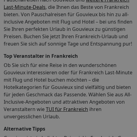
FitnessraumRadsport: Fahrrad Wellness: Saunen:
Last-Minute-Deals
, die Ihnen das Beste von Frankreich
1Gegen Gebühr (teils Fremdleistungen) Finnische
bieten. Von Pauschalreisen für Gouvieux bis hin zu all-
SaunaMassagen So wohnen Sie: In den Zimmern gibt
inclusive Angeboten mit Flug und Hotel – bei uns finden
es ein Badezimmer. Außerdem sind ein Safe und eine
Sie Ihren perfekten Urlaub in Gouvieux zu günstigen
Minibar verfügbar. Verschiedene Kommunikations- und
Preisen. Buchen Sie jetzt Ihren Frankreich-Urlaub und
Unterhaltungsmöglichkeiten werden durch die
freuen Sie sich auf sonnige Tage und Entspannung pur!
komfortable Ausstattung mit einem Telefon, einem TV-
Gerät, einem Radio und WiFi gewährleistet. In den
Top Veranstalter in Frankreich
Badezimmern gibt es eine Dusche. Für den täglichen
Ob Sie sich für eine Reise in den wunderschönen
Gebrauch stehen ein Haartrockner und Bademäntel zur
Gouvieux interessieren oder für Frankreich Last-Minute
Verfügung. Das Hotel bietet Familienzimmer und
mit Flug und Hotel buchen möchten – die
Nichtraucherzimmer. So wohnen Sie Safe: gegen
Gebühr, Minibar: gegen Gebühr, Internet: WLAN/WiFi:
Hotelkategorien für Gouvieux sind vielfältig und bieten
gegen Gebühr, Fernseher, Roomservice, Badewanne
für jeden Geschmack das Passende. Wählen Sie aus All-
oder Dusche, Bademantel, Slipper, Föhn, Balkon oder
Inclusive-Angeboten und attraktiven Angeboten von
TerrasseAbweichende Zimmercodierungen zu
Veranstaltern wie
TUI für Frankreich
ihren
tagesaktuellen Preisen buchbar. Ihre Vorteile: Bitte
unvergesslichen Urlaub.
beachten Sie! Bei einer Paketreise mit internationalem
Flug ist das Zug zum Flug Ticket für Abflughäfen in
Alternative Tipps
Deutschland (und dem EuroAirport Basel) kostenfrei