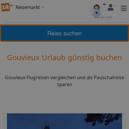
Reisemarkt
Bewertung:
4,2
Wer bin ich?
(
25
)
Bewerten
Reise suchen
Home
Urlaub
Frankreich
Gouvieux
Gouvieux Urlaub günstig buchen
Gouvieux Flugreisen vergleichen und als Pauschalreise
sparen