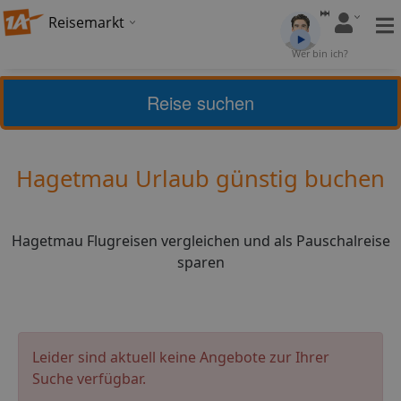
Reisemarkt
Bewertung:
4,11
Wer bin ich?
(
28
)
Bewerten
Reise suchen
Home
Urlaub
Frankreich
Hagetmau
Hagetmau Urlaub günstig buchen
Hagetmau Flugreisen vergleichen und als Pauschalreise
sparen
Leider sind aktuell keine Angebote zur Ihrer
Suche verfügbar.