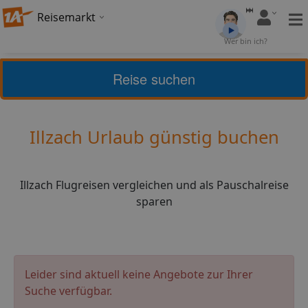
Reisemarkt
Bewertung:
4,17
Wer bin ich?
(
24
)
Bewerten
Reise suchen
Home
Urlaub
Frankreich
Illzach
Illzach Urlaub günstig buchen
Illzach Flugreisen vergleichen und als Pauschalreise
sparen
Leider sind aktuell keine Angebote zur Ihrer
Suche verfügbar.