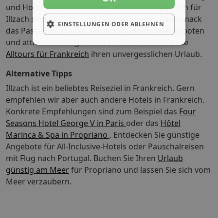
und Hotel buchen möchten – die Hotelkategorien für
Illzach sind vielfältig und bieten für jeden Geschmack
EINSTELLUNGEN ODER ABLEHNEN
das Passende. Wählen Sie aus All-Inclusive-Angeboten
und attraktiven Angeboten von Veranstaltern wie
Alltours für Frankreich
ihren unvergesslichen Urlaub.
Alternative Tipps
Illzach ist ein beliebtes Reiseziel in Frankreich. Gern
empfehlen wir aber auch andere Hotels in Frankreich.
Konkrete Empfehlungen sind zum Beispiel das
Four
Seasons Hotel George V in Paris
oder das
Hôtel
Marinca & Spa in Propriano
. Entdecken Sie günstige
Angebote für All-Inclusive-Hotels oder Pauschalreisen
mit Flug nach Portugal.
Buchen Sie Ihren
Urlaub
günstig am Meer
für Propriano und lassen Sie sich vom
Meer verzaubern.