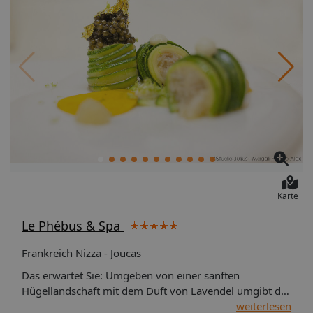
Karte
Le Phébus & Spa
Frankreich Nizza - Joucas
Das erwartet Sie: Umgeben von einer sanften Hügellandschaft mit dem Duft von Lavendel umgibt das Hotel ein Flair im französischen Landhausstil. Liebevoll arrangierte verspielte Details, lichtdurchflutete Räume und die Gourmetküche von Xavier Mathieu versprechen Genuss par excellence. Lage: Ort Joucas Lage & Umgebung Ideal gelegen, um den Charme und den Charakter des Lubéron zu erkunden, liegt dieses Mas aus sonnengetrockneten Steinen zwischen Roussillon und Gordes. Jeweils rund 13 Kilometer vom Kloster Notre-Dame de Sénanque aus dem 12. Jahrhundert und dem Lavendel-Museum entfernt, sind einige Ausflugsziele greifbar nah. Lage am Hang, inmitten der Natur, ruhig, nahe Sehenswürdigkeiten, Restaurants/Geschäfte in der NäheHöhe des Ortes: 263 m Entfernungen: Flughafen Marignane Airport Marseille ca. 88 km, Fahrzeit: ca. 1 Stunde (Die Transferzeit kann hiervon abweichen).Bahnhof Avignon Train Station ca. 41 km, Fahrzeit: ca. 45 Minutennächster Ort GORDES ca. 8 km, Fahrzeit: ca. 14 Minutennächster Ort Aix en Provence ca. 68 km, Fahrzeit: ca. 80 Minutennächster Ort Marseille ca. 92 km, Fahrzeit: ca. 80 Das bietet Ihre Unterkunft: Kurtaxe/Ökotaxe/Touristensteuer zahlbar vor Ort: Barzahlung, pro Nacht ca. 1.50 EURNichtraucherhotelCheck-in Zeit ab 15:00 UhrCheck-out Zeit bis 12:00 UhrRezeptionGästebetreuungKaminzimmer, WintergartenGartenanlagePools: 3Pool "Main pool": Outdoor, beheizbar, Daybeds, Liegestühle, SonnenschirmePool "Spa heated pool": Indoor, beheizbar, im WellnessbereichPool "Angel Villa Pool": Outdoor, Thermalwasser, beheizbar, Liegestühle, SonnenschirmeWhirlpool "Jacuzzi": Outdoor, im WellnessbereichBadetücherSouvenirshop, BoutiqueInternet: WLAN/WiFi, im gesamten Hotel (Anlage): ohne GebührZahlungsarten: TUI Card / VISA, MasterCard, American ExpressHaustier: Hund erlaubt: ohne Gebühr, Barzahlung, pro Nacht ca. 15.00 EURParkmöglichkeiten: Parkplatz (nach Verfügbarkeit), unbewacht: ohne Gebühr, Garage: Barzahlung, pro Nacht ca. 25.00 EUR, Anfrage & Reservierung notwendig, Stellplätze, überdacht, nicht überdachtBusinesscenterTagungseinrichtungen: Konferenzräume: 1, klimatisierte Tagungsräume, Tageslicht, Tagungsequipment, Coffee BreaksZimmer: 24Landeskategorie: 5 Sterne Ihre Unterkunft bietet folgende Verpflegungsangebote: Frühstück Beschreibung der Verpflegungsangebote: Frühstück: kontinental Restaurants: 2Gourmetrestaurant "Xavier MATHIEU": 1 Michelin Stern, Küche: französisch, regional, à la carte, Menüwahl, gesetztes Menü, Afternoon Tea, zwei Essenszeiten am Abend, drei Essenszeiten am Abend, klimatisierbar, mit Terrasse, angemessene Kleidung erwünschtRestaurant "Le Café de le Fontaine": Küche: französisch, regional, à la carte, Menüwahl, gesetztes Menü, mit Terrasse Sport & Fitness: FitnessraumPilates Wellness: Wellnessbereich/Spa: "Carita Spa"Whirlpool "Jacuzzi": Outdoor, im WellnessbereichPool "Spa heated pool": Indoor, beheizbar, im WellnessbereichMassagen: klassische Massage, Sportmassage, Lomimassage, Hotstone Massage, Ayurveda-Massage, Aromaölmassage, Ganzkörpermassage, Teilkörpermassage, RückenmassageBeauty-/Kosmetikanwendungen: Anti-Aging, Cellulite-Behandlung, Peeling, Modellagen, Gesichtsbehandlung, Maniküre, Pediküre Unterhaltung: FitnessanimationKochkurse Für Kinder: Für Familien BABYS Babysitterservice: gegen Gebühr, Barzahlung KINDER Kinderspielplatz So wohnen Sie: Guarrigue room (DZX1), Doppelzimmer, Nichtraucherzimmer, im Hauptgebäude, zum Innenhof gelegen, Gartenblick, Blick auf Luberon mountain, ca. 23 - 33 m², Gesamtanzahl der Räume in diesem Zimmertyp: 6, 1 Doppelbett (180x200cm), Klimaanlage: individuell regelbar, kalt, warm, Heizung: individuell regelbar, Fußbodenheizung, Safe, Schreibtisch, Minibar: gegen Gebühr, Barzahlung, Softdrinks, Wasser, alkoholische Getränke, Snacks, Telefon, Internet: WLAN/WiFi, Fernseher: Flatscreen, im Schlafzimmer, Sat-TV, Radio, iPod-Docking Station, Roomservice, Reinigungsservice, Tageszeitung: Sprachen: französisch, Badewanne, WC, Bademantel, FöhnTerrace room (DZX2), Doppelzimmer, Nichtraucherzimmer, Neubau, Poolseite, Blick auf pool or garden view, ca. 23 - 46 m², Gesamtanzahl der Räume in diesem Zimmertyp: 11, 1 Doppelbett (180x200cm), Klimaanlage: individuell regelbar, kalt, warm, Heizung: individuell regelbar, Fußbodenheizung, Safe, Schreibtisch, Minibar: gegen Gebühr, Barzahlung, Softdrinks, Wasser, alkoholische Getränke, Snacks, Minibarauffüllung, Telefon, Internet: WLAN/WiFi, Fernseher: Flatscreen, im Schlafzimmer, Sat-TV, Kabel-TV, DVD-Player, Radio, iPod-Docking Station, Roomservice, Reinigungsservice, Tageszeitung: Sprachen: französisch, Dusche, Regendusche, Badewanne, separates WC, Bademantel, Slipper, Föhn, Terrasse: mit Liegestühlen, mit SitzgelegenheitJunior Suite Pool (JSG1), Juniorsuite, Nichtraucherzimmer, im Hauptgebäude, Gartenseite, Poolblick, Parkblick, ca. 42 m², Gesamtanzahl der Räume in diesem Zimmertyp: 2, Aufteilung wie folgt: kombiniertes Wohn-/Schlafzimmer, 1 King Size Bett, 1 Schlafsofa (180x200cm), Klimaanlage: individuell regelbar, kalt, warm, Heizung: individuell regelbar, Fußbodenheizung, Safe, Sitzecke, Sofa, Schreibtisch, Minibar: gegen Gebühr, Barzahlung, Softdrinks, Wasser, alkoholische Getränke, Snacks, Minibarauffüllung, Telefon, Internet: WLAN/WiFi, Fernseher: Flatscreen, Sat-TV, Kabel-TV, DVD-Player, Radio, iPod-Docking Station, Roomservice, Reinigungsservice, Tageszeitung, Regendusche, Badewanne, WC, Bademantel, Slipper, Föhn, Terrasse: mit Liegestühlen, mit Sitzgelegenheit, mit direktem Poolzugang, mit Private PoolLuberon Suite (SUX1), Familienzimmer, Nichtraucherzimmer, im Hauptgebäude, Gartenseite, Blick auf pool or gardenview, ca. 37 m², Gesamtanzahl der Räume in diesem Zimmertyp: 2, Aufteilung wie folgt: kombiniertes Wohn-/Schlafzimmer, 1 Schlafzimmer, 1 Doppelbett (180x200cm), Klimaanlage: individuell regelbar, kalt, warm, Heizung: individuell regelbar, Fußbodenheizung, Fußboden: Teppichboden, Safe, Sofa, Schreibtisch, Minibar: gegen Gebühr, Barzahlung, Softdrinks, Wasser, alkoholische Getränke, Snacks, Minibarauffüllung, Telefon, Internet: WLAN/WiFi, Fernseher: Flatscreen, im Schlafzimmer, Sat-TV, Kabel-TV, DVD-Player, Radio, iPod-Docking Station, Roomservice, Reinigungsservice, Tageszeitung: Sprachen: französisch, Regendusche, Badewanne, WC, separates WC, Bademantel, Slipper, FöhnTerrace Suite (SUX2), Suite, Nichtraucherzimmer, im Hauptgebäude, Gartenseite, Blick auf Garden or pool view, ca. 53 - 60 m², Gesamtanzahl der Räume in diesem Zimmertyp: 3, Aufteilung wie folgt: bestehend aus 2 Doppelzimmern ohne Verbindungstür, 1 Schlafzimmer, 1 Doppelbett (180x200cm), 1 Schlafsofa, Klimaanlage: individuell regelbar, kalt, warm, Heizung: individuell regelbar, Fußbodenheizung, Fußboden: Teppichboden, Safe, Sitzecke, Sofa, Schreibtisch, Minibar: gegen Gebühr, Barzahlung, Softdrinks, Wasser, alkoholische Getränke, Snacks, Minibarauffüllung, Telefon, Internet: WLAN/WiFi, Fernseher: Flatscreen, im Schlafzimmer, Sat-TV, Kabel-TV, DVD-Player, Radio, iPod-Docking Station, Roomservice, Reinigungsservice, Tageszeitung, Badewanne oder Dusche, Dusche, Regendusche, separates WC, Bademantel, Slipper, Föhn, Balkon oder Terrasse: mit Sitzgelegenheit, Terrasse: mit Liegestühlen, mit Sitzgelegenheit Ihre Vorteile: Mehrwert Besondere Privilegien für Honeymooner: 1 Flasche Rosewein und Blumen Mehrwert Honeymoon-Special: Gilt für Hochzeitsreisende. Eine Kopie der Heiratsurkunde, nicht älter als 3 Monate, muss beim Check-in vorgelegt werden. Bitte bei Buchung "Honeymooner" in der Bemerkung angeben. Food & Beverage Leistung: Rosewein: Flasche: 1 (inklusive/ermäßigt/Guthaben) in der Kategorie DZX1 Doppelzimmer Typ Guarrigue,DZX2 Doppelzimmer Typ Terrace room,SUX1 Suite Typ Luberon Suite,SUX2 Suite Typ Terrace Suite,JSG1 Juniorsuite Gartenblick, pro Zimmer pro Aufenthalt, bei Buchung mit Frühstück, ab 1 Nacht/Nächten Aufenthalt, bei Aufenthalt 12.04.2019-01.11.2019 und Buchung bis 1 Tage vor Anreise und Buchung bis 01.11.2019Bitte beachten Sie! Bei einer Paketreise mit internationalem Flug ist das Zug zum Flug Ticket für Abflughäfen in Deutschland (und dem EuroAirport Basel) kostenfrei zubuchbar. Das Zug zum Flug Ticket gilt nicht bei: Buchung einer reinen Flugleistung, Buchung einer Hotelleistung ohne Flug, Buchung von Leistungen (z.B. Hotel, Ausflüge oder Mietwagen) mit einem separat dazu gebuchten Flug Reisen von deutschen Abflughäfen zu den Zielflughäfen EuroAirport Basel und Salzburg sowie innerdeutschen Flugreisen Abflüge von ausländischen Flughäfen, auch nicht für die innerdeutsche Strecke bis zur Grenze Für aus dem Ausland anreisende TUI Deutschland Gäste gilt für Abflüge ab deutschen Flughäfen das Zug zum Flug Ticket ab der Grenze innerhalb Deutschlands. Bei Buchung einer Paketreise im Internet ist das Zug zum Flug Ticket bereits inkludiert. Das Zug zum Flug Ticket ist eine Kooperation mit der Deutschen Bahn AG. Mehr Informationen finden Sie auf http://www.tui.com/service-kontakt/zug-zum-flug/. Privattransfer ist bei vielen Hotels zubuchbar. Ausgenommen bei Individuell-Buchungen Reiseexperten sind während Ihres Urlaubs 24 Stunden (am Tag persönlich, telefonisch oder per E-Mail) erreichbar. Mietwagen von TUI CARS sind in vielen Zielgebieten zubuchbar. zus. Informationen: Mindestaufenthalt Buchungshinweise: Informationen zur Infantbelegung (JSG1, DZX1, SUX1, DZX2 und SUX2): Über die Maximalbelegung hinaus ist max. 1 Baby im Zimmer erlaubt. Hinweis Buchbar ab 12.04. Preise laut System. Einreisebestimmungen Frankreich: http://www.tui-info.de/ICAT/pdf/country/pdf/entry/1/id/FRA Rating: 100 Wesentliche Eigenschaften Ihres Hotels: Ausstattung Kurtaxe/Ökotaxe/Touristensteuer zahlbar vor Ort: Barzahlung, pro Nacht ca. 1.50 EURNichtraucherhotelCheck-in Zeit ab 15:00 UhrCheck-out Zeit bis 12:00 UhrGästebetreuungPools: 3 (Pool: Liegestühle / Pool / Pool: Liegestühle)Internet: WLAN/WiFi, im gesamten Hotel (Anlage): ohne GebührZahlungsarten: TUI Card / VISA, MasterCard, American ExpressParkmöglichkeiten: Parkplatz (nach Verf
weiterlesen