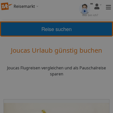
Reisemarkt
Bewertung:
4,12
Wer bin ich?
(
26
)
Bewerten
Reise suchen
Home
Urlaub
Frankreich
Joucas
Joucas Urlaub günstig buchen
Joucas Flugreisen vergleichen und als Pauschalreise
sparen