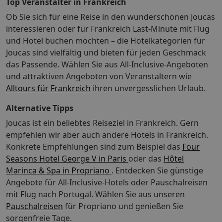
Top Veranstalter in Frankreich
beachten Sie! Bei einer Paketreise mit internationalem
Ob Sie sich für eine Reise in den wunderschönen Joucas
Flug ist das Zug zum Flug Ticket für Abflughäfen in
interessieren oder für Frankreich Last-Minute mit Flug
Deutschland (und dem EuroAirport Basel) kostenfrei
und Hotel buchen möchten – die Hotelkategorien für
zubuchbar. Das Zug zum Flug Ticket gilt nicht bei:
Buchung einer reinen Flugleistung, Buchung einer
Joucas sind vielfältig und bieten für jeden Geschmack
Hotelleistung ohne Flug, Buchung von Leistungen (z.B.
das Passende. Wählen Sie aus All-Inclusive-Angeboten
Hotel, Ausflüge oder Mietwagen) mit einem separat
und attraktiven Angeboten von Veranstaltern wie
dazu gebuchten Flug Buchung einer Reise mit ltur (hier
Alltours für Frankreich
ihren unvergesslichen Urlaub.
kann das Zug zum Flug Ticket gebührenpflichtig dazu
gebucht werden) Reisen von deutschen Abflughäfen zu
Alternative Tipps
den Zielflughäfen EuroAirport Basel und Salzburg sowie
Joucas ist ein beliebtes Reiseziel in Frankreich. Gern
innerdeutschen Flugreisen Abflüge von ausländischen
empfehlen wir aber auch andere Hotels in Frankreich.
Flughäfen, auch nicht für die innerdeutsche Strecke bis
Konkrete Empfehlungen sind zum Beispiel das
Four
zur Grenze Für aus dem Ausland anreisende TUI
Seasons Hotel George V in Paris
oder das
Hôtel
Deutschland Gäste gilt für Abflüge ab deutschen
Marinca & Spa in Propriano
. Entdecken Sie günstige
Flughäfen das Zug zum Flug Ticket ab der Grenze
Angebote für All-Inclusive-Hotels oder Pauschalreisen
innerhalb Deutschlands. Bei Buchung einer Paketreise
im Internet ist das Zug zum Flug Ticket bereits
mit Flug nach Portugal.
Wählen Sie aus unseren
inkludiert. Das Zug zum Flug Ticket ist eine Kooperation
Pauschalreisen
für Propriano und genießen Sie
mit der Deutschen Bahn AG. Mehr Informationen
sorgenfreie Tage.