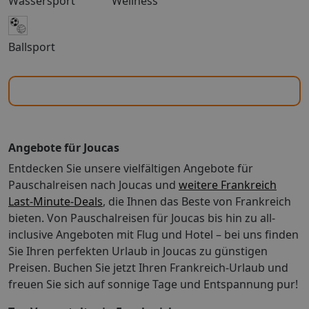
Wassersport
Wellness
Anwendungen und Anti-Aging-Anwendungen offeriert.
Wellness: Saunen: 1 So wohnen Sie: In den Zimmern
gibt es eine Klimaanlage und eine Heizung. Zur
Ballsport
Grundausstattung der meisten Zimmer gehört ein
Balkon, der zum Verweilen einlädt. Die Zimmer
verfügen über ein Kingsizebett und ein Sofabett.
Kinderbetten für die jüngsten Gäste sind ebenso
vorhanden. Zudem sind ein Safe und ein Schreibtisch
und, gegen einen Aufschlag, eine Minibar verfügbar. Ein
Minikühlschrank zählt ebenfalls zur
Angebote für Joucas
Standardeinrichtung. Darüber hinaus sind ein Telefon,
Entdecken Sie unsere vielfältigen Angebote für
ein TV-Gerät, ein Radio und WiFi (ohne Gebühr)
vorhanden. Zu den Vorzügen der Zimmer gehören
Pauschalreisen nach Joucas und
weitere Frankreich
Hausschuhe. Die Badezimmer sind ausgestattet mit
Last-Minute-Deals
, die Ihnen das Beste von Frankreich
einer Dusche und einer Badewanne. Ein Haartrockner,
bieten. Von Pauschalreisen für Joucas bis hin zu all-
ein Kosmetikspiegel und Bademäntel stehen für den
inclusive Angeboten mit Flug und Hotel – bei uns finden
Gebrauch zur Verfügung. So wohnen Sie Klimaanlage:
Sie Ihren perfekten Urlaub in Joucas zu günstigen
gegen Gebühr, Heizung, Fernseher, Roomservice,
Preisen. Buchen Sie jetzt Ihren Frankreich-Urlaub und
Dusche, Badewanne, Föhn, Balkon oder
freuen Sie sich auf sonnige Tage und Entspannung pur!
TerrasseAbweichende Zimmercodierungen zu
tagesaktuellen Preisen buchbar. Ihre Vorteile: Bitte