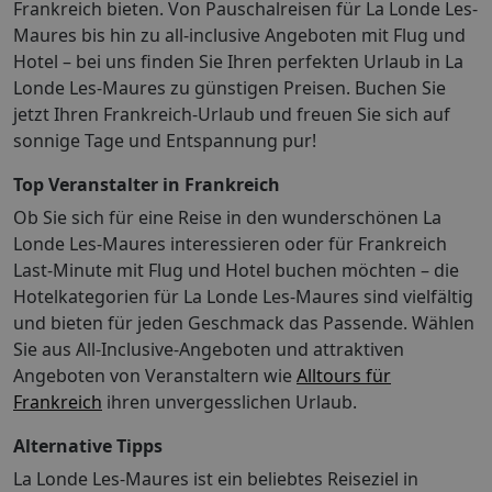
d'Or ist Toulon (TLN-Toulon - Hyeres) – 13,7 km Zu
Frankreich bieten. Von Pauschalreisen für La Londe Les-
Beachten: Die Mitnahme eines Haustieres muss
Maures bis hin zu all-inclusive Angeboten mit Flug und
grundsätzlich direkt in der Unterkunft angefragt
Hotel – bei uns finden Sie Ihren perfekten Urlaub in La
werden. Die Kontaktinformationen befinden sich auf
Londe Les-Maures zu günstigen Preisen. Buchen Sie
der Buchungsbestätigung (zusätzlich anfallende Kosten
jetzt Ihren Frankreich-Urlaub und freuen Sie sich auf
sind im Abschnitt "Gebühren" aufgeführt). Info:
sonnige Tage und Entspannung pur!
Wissenswertes vor der Reise Die Mitnahme eines
Haustieres muss grundsätzlich direkt in der Unterkunft
Top Veranstalter in Frankreich
angefragt werden. Die Kontaktinformationen befinden
Ob Sie sich für eine Reise in den wunderschönen La
sich auf der Buchungsbestätigung (zusätzlich
Londe Les-Maures interessieren oder für Frankreich
anfallende Kosten sind im Abschnitt "Gebühren"
aufgeführt). Gebühren Das Hotel erhebt beim Check-
Last-Minute mit Flug und Hotel buchen möchten – die
in/Check-out bzw. wenn die entsprechende Leistung in
Hotelkategorien für La Londe Les-Maures sind vielfältig
Anspruch genommen wird, folgende Gebühren und
und bieten für jeden Geschmack das Passende. Wählen
Kautionen: Gebühr für WLAN im Zimmer: 20 EUR pro
Sie aus All-Inclusive-Angeboten und attraktiven
Woche (Preise können variieren) Gebühr für WLAN in
Angeboten von Veranstaltern wie
Alltours für
den öffentlichen Bereichen: 20 EUR pro Aufenthalt
Frankreich
ihren unvergesslichen Urlaub.
(Preise können variieren) Gebühr für Haustiere: 50 EUR
pro Haustier, pro Woche Reinigung/Bettwäsche: 56 EUR
Alternative Tipps
pro Woche Nutzungsgebühr für den Fernseher: 40 EUR
La Londe Les-Maures ist ein beliebtes Reiseziel in
pro WocheNutzungsgebühr für das Kinderbett: 25 EUR