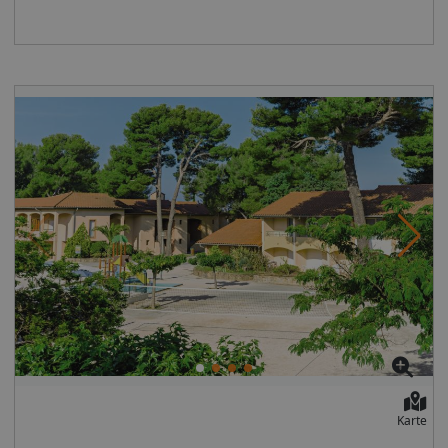
(inklusive)Ballsport: Basketball (inklusive); Boccia
ca. 34 qm), Klimaanlage, Wohn-/Schlafraum (2
(inklusive); Tennis (inklusive); Tischtennis (inklusive);
Einzelbetten), Schlafzimmer, TV, WLAN, Kitchenette.
Volleyball (inklusive)sonstiges Sportangebot:
Bad, WC. Balkon/Terrasse. Max. 4E, auch zur
Fahrradverleih (gegen Gebühr); Multifunktionsplatz
Alleinnutzung (ABE) buchbar App. Typ C (A6C, ca. 57
(inklusive) Wellness: Services (gegen Gebühr):
qm), Klimaanlage, Wohn-/Schlafraum (2 Einzelbetten),
Massagen Unterhaltung: wechselndes
Studio (franz. Doppelbett oder 2 Einzelbetten), Schlafzi.,
Aktivitätenprogramm Eingeschränkte Mobilität Bitte
TV, WLAN, Kitchenette. Bad, WC. Balkon/Terrasse. Max.
beachten Sie, dass unsere Pauschalreisen im
6E Essen und Trinken: Nur Übernachtung Wellness und
Allgemeinen nicht für Personen mit eingeschränkter
Fitness: Sauna, Hamam (gegen Gebühr) Sport:
Mobilität geeignet sind, sofern die
Fahrradverleih, Tennisplätze, Wassersportmöglichkeiten
Produktbeschreibung hierzu keine abweichenden
am Strand (örtliche Anbieter, gegen Gebühr)
Angaben enthält.Gerne lassen wir Ihnen aber auf
Unterhaltung: Tagesanimation und Abendunterhaltung
Verlangen genauere Informationen über eine solche
für die ganze Familie (Juli/August) Minis & Maxis:
Eignung unter Berücksichtigung Ihrer Bedürfnisse
Spielplatz, Mini- und Jugendclub (4-15 Jahre) in
zukommen.
Juli/August Babyset (Bett, Hochstuhl, Wanne): ca. 9
Euro/Tag, max. 35 Euro/Aufenthalt Gut zu wissen:
Inklusivleistungen: Energiekosten; 1 Parkplatz/Einheit;
Endreinigung (außer Küche) Kaution: ca. 300
Euro/Einheit Extras (zahlbar vor Ort): Bettwäsche (ca.
Karte
14 Euro/Set); Handtücher (ca. 10 Euro/Set);