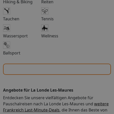
Hiking & Biking
Reiten
Außenpool (je nach Saison geöffnet). Zum
Freizeitangebot gehören außerdem ein Tennisplatz im
Freien, eine Wasserrutsche, eine Sauna und ein
Tauchen
Tennis
Fitnessbereich. Kindern, die jünger als 14 Jahre alt sind,
ist der Zutritt zu folgender Einrichtung nur in
Begleitung eines Erwachsenen gestattet: Pool. Gästen
Wassersport
Wellness
bis 18 Jahre ist der Zutritt zu folgenden Einrichtungen
nicht gestattet: Fitnesscenter oder
Fitnessmöglichkeiten. (Freizeitaktivitäten ggf. gegen
Ballsport
Gebühr; vor Ort oder ggf. in der Nähe) In der
Umgebung: Entfernungen werden bis auf 0,1 Kilometer
gerundet. Plage de l'Estagnol – 6,1 km Strand Saline –
8,8 km Fort de Brégançon – 9,5 km Strand l'Ayguade –
11 km Place Massillon – 12,4 km Turm von Templiers –
12,5 km Jardins Olbius-Riquier – 12,5 km Église Saint-
Paul d'Hyères – 12,5 km Parc St Bernard – 12,6 km
Angebote für La Londe Les-Maures
Strand von Le Lavandou – 12,8 km Villa Noailles – 13,2
Entdecken Sie unsere vielfältigen Angebote für
km Port d'Hyères – 14 km Château d'Hyères – 14,5 km
Plage de Saint-Clair – 15,2 km Strand von Almanarre –
Pauschalreisen nach La Londe Les-Maures und
weitere
16,3 km Der bevorzugte Flughafen für Residence l'Ile
Frankreich Last-Minute-Deals
, die Ihnen das Beste von