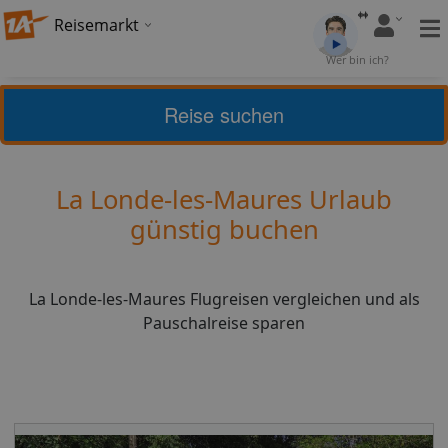
Reisemarkt
Bewertung:
4,2
Wer bin ich?
(
26
)
Bewerten
Reise suchen
Home
Urlaub
Frankreich
La Londe-les-Maures
La Londe-les-Maures Urlaub
günstig buchen
La Londe-les-Maures Flugreisen vergleichen und als
Pauschalreise sparen