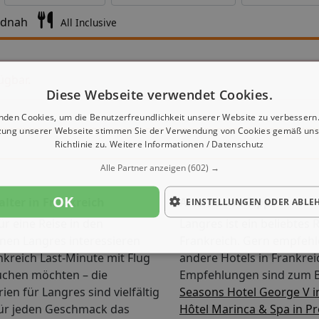
ndnah
All Inclusive
ügbar.
Diese Webseite verwendet Cookies.
nden Cookies, um die Benutzerfreundlichkeit unserer Website zu verbessern.
zung unserer Webseite stimmen Sie der Verwendung von Cookies gemäß uns
Richtlinie zu.
Weitere Informationen / Datenschutz
Alle Partner anzeigen
(602) →
OK
alter in Frankreich
Alternative Tipps
EINSTELLUNGEN ODER ABLE
ür eine Reise in den
Langres ist ein beliebtes R
en Langres interessieren
Frankreich. Gern empfehl
nkreich Last-Minute mit Flug
andere Hotels in Frankrei
uchen möchten – die
Empfehlungen sind zum B
ien für Langres sind vielfältig
Seasons Hotel George V i
für jeden Geschmack das
Hôtel Marinca & Spa in P