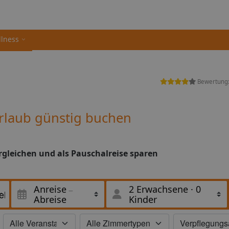
llness
Bewertung
rlaub günstig buchen
rgleichen und als Pauschalreise sparen
Anreise
2 Erwachsene
·
0
Abreise
Kinder