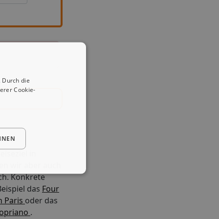
 Durch die
erer Cookie-
HNEN
eiseziel in
en wir aber auch
ch. Konkrete
eispiel das
Four
n Paris
oder das
ropriano
.