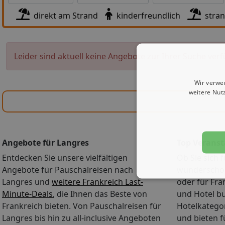
direkt am Strand
kinderfreundlich
stra
Leider sind aktuell keine Angebote zur Ihrer Suche verf
Wir verwe
weitere Nut
Angebote für Langres
Top Veranst
Entdecken Sie unsere vielfältigen
Ob Sie sich f
Angebote für Pauschalreisen nach
wunderschön
Langres und
weitere Frankreich Last-
oder für Fra
Minute-Deals
, die Ihnen das Beste von
und Hotel b
Frankreich bieten. Von Pauschalreisen für
Hotelkategor
Langres bis hin zu all-inclusive Angeboten
und bieten 