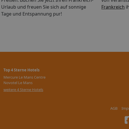
Preisen. Buchen Sie jetzt Ihren Frankreich-
von Veranst
Urlaubs 24 Stunden (am Tag per
Urlaub und freuen Sie sich auf sonnige
Frankreich
i
sind in vielen Zielgebieten zubuchbar. Einreisebestimmungen Frankreich:
Tage und Entspannung pur!
info.de/ICAT/pdf/country/pdf/e
Ausstattung Pools: 1 (Pool)Int
Card / VISA, MasterCard, Ameri
Verfügbarkeit), unbewacht: ge
eingeschränkter Mobilität: Die
nicht geeignet. Ob es trotzdem I
Buchungsstelle! Stand der Inf
Top 4 Sterne Hotels
Mercure Le Mans Centre
Novotel Le Mans
weitere 4 Sterne Hotels
AGB
Imp