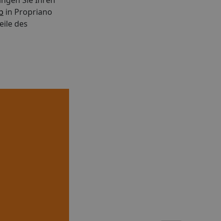
ingen Sie Ihren
 TUI CARS
b
in Propriano
:
eile des
arten: TUI
tz (nach
Mobilität
 Ihrer