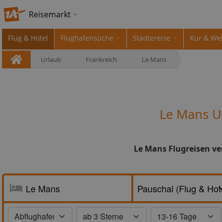
Reisemarkt
Flug & Hotel
Flughafensuche
Städtereise
Kur & We
Urlaub
Frankreich
Le Mans
Le Mans U
Le Mans Flugreisen ve