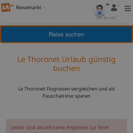
Reisemarkt
Bewertung:
4,53
Wer bin ich?
(
23
)
Bewerten
Reise suchen
Home
Urlaub
Frankreich
Le Thoronet
Le Thoronet Urlaub günstig
buchen
Le Thoronet Flugreisen vergleichen und als
Pauschalreise sparen
Leider sind aktuell keine Angebote zur Ihrer