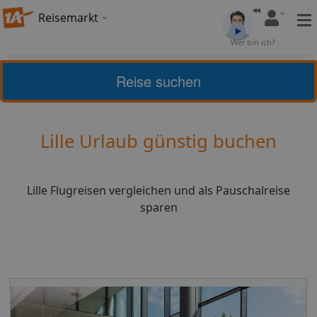
Reisemarkt
Bewertung:
4,2
Wer bin ich?
(
26
)
Bewerten
Reise suchen
Home
Urlaub
Frankreich
Lille
Lille Urlaub günstig buchen
Lille Flugreisen vergleichen und als Pauschalreise
sparen