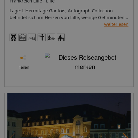
Frankreich Lille - Lille
Lage: L'Hermitage Gantois, Autograph Collection befindet sich im Herzen von Lille, wenige Gehminuten von Porte de Paris und Place Jean-Baptiste entfernt. Dieses Hotel mit 5 Sternen ist nicht weit entfernt von: Le Palais des Beaux Arts de Lille sowie Musée des Beaux-Arts.Zimmer Fühlen Sie sich in einem der 72 klimatisierten Zimmer mit Minibar und Flachbildfernseher wie zu Hause. Die Zimmer sind mit Pillowtop-Betten ausgestattet. Ein WLAN-Internetzugang (kostenlos) ist ebenso verfügbar wie Kabelempfang. Es gibt eigene Badezimmer, die Komfortbadewannen und Designer-Toilettenartikel bieten.Ausstattung Gönnen Sie sich einen Besuch des Wellnessbereichs, der Massagen, Körperbehandlungen und Gesichtsbehandlungen bietet. Komfortabel sind folgende Freizeiteinrichtungen: Innenpool und Sauna. WLAN-Internetzugang (kostenlos), Concierge-Service und Babysitter oder Kinderbetreuung (gegen Gebühr) stehen ebenfalls zur Verfügung.Speisen Genießen Sie französische Küche im Hermitage, einem der 2 Restaurants dieses Hotels, oder nutzen Sie den Zimmerservice (bitte Zeiten beachten). Ihren Durst können Sie an der Bar/Lounge stillen. Gegen Gebühr wird täglich von 06:30 Uhr bis 10:30 Uhr ein Frühstücksbuffet angeboten.Business, weitere Annehmlichkeiten Zum Angebot gehören ein Businesscenter, ein Limousinenservice und kostenlose Zeitungen in der Lobby. Für Veranstaltungen stehen folgende Einrichtungen zur Verfügung: Konferenzraum und Tagungsräume. Verpflegung: Genießen Sie französische Küche im Hermitage, einem der 2 Restaurants dieses Hotels, oder nutzen Sie den Zimmerservice (bitte Zeiten beachten). Ihren Durst können Sie an der Bar/Lounge stillen. Gegen Gebühr wird täglich von 06:30 Uhr bis 10:30 Uhr ein Frühstücksbuffet angeboten. Erholung: Dieses Hotel verfügt über folgendes Angebot: Innenpool und Sauna. (Freizeitaktivitäten ggf. gegen Gebühr; vor Ort oder ggf. in der Nähe) Wellness: Spa by Hermitage Gantois besitzt 5 Behandlungsräume sowie Räume für Paare. Es werden folgende Wellnessleistungen angeboten: Warmsteinmassagen, Sportmassagen, klassische Massagen und Massagen. Im Wellnessbereich werden verschiedene Behandlungsmöglichkeiten und Therapien angeboten, einschließlich Aromatherapie. Der Wellnessbereich verfügt über ein Dampfbad und ein Türkisches Bad/einen Hamam. Dieses Spa ist täglich geöffnet. Kindern, die jünger als 16 Jahre alt sind, ist der Zutritt zum Wellnessbereich nur in Begleitung eines Erwachsenen gestattet. In der Umgebung: Entfernungen werden bis auf 0,1 Kilometer gerundet. Porte de Paris – 0,2 km Place Jean-Baptiste – 0,5 km Le Palais des Beaux Arts de Lille – 0,5 km Musée des Beaux-Arts – 0,6 km Musée de l´Institut Pasteur – 0,7 km Le Zénith-Arena – 0,7 km Muséum d’Histoire Naturelle Lille – 0,7 km Grand Place Lille – 0,8 km Opernhaus – 0,8 km Alte Börse – 0,8 km Place Rihour – 0,9 km Lille Grand Palais – 0,9 km Euralille – 0,9 km Theater Sebastopol – 1 km Parc Henri Matisse – 1 km Der bevorzugte Flughafen für L'Hermitage Gantois, Autograph Collection ist Lille (LIL-Lesquin) – 10,3 km Zu Beachten: Das Hotel bietet je nach Verfügbarkeit Zimmer mit Verbindungstür/nebeneinanderliegende Zimmer. Bitte wenden Sie sich mit Ihrer Anfrage direkt an Ihr Hotel. Die Telefonnummer finden Sie auf der Buchungsbestätigung. Info: Nationale Bewertung Die offizielle Sternebewertung für dieser Unterkunft wurde von der Französischen Zentrale für Tourismus, ATOUT France, erstellt.Wissenswertes vor der Reise Das Hotel bietet je nach Verfügbarkeit Zimmer mit Verbindungstür/nebeneinanderliegende Zimmer. Bitte wenden Sie sich mit Ihrer Anfrage direkt an Ihr Hotel. Die Telefonnummer finden Sie auf der Buchungsbestätigung. Gebühren Das Hotel erhebt beim Check-in/Check-out bzw. wenn die entsprechende Leistung in Anspruch genommen wird, folgende Gebühren und Kautionen: Aufpreis für das Frühstücksbuffet: ca. 23 EUR pro Person Parken mit Parkservice: 30 EUR pro Nacht (Pauschalgebühr) Gebühr für Haustiere: 25 EUR pro Haustier, pro Nacht Nutzungsgebühr für das Kinderbett: 18.0 EUR pro Nacht Die oben aufgeführte Liste enthält vielleicht nicht alle Informationen. Gebühren und Kautionen enthalten eventuell keine Steuern und können sich ändern. Obligatorische Gebühren und Steuern Die folgenden Gebühren sind direkt in der Unterkunft zu bezahlen: Die Stadtverwaltung erhebt eine Tourismusabgabe: 3.30 EUR pro Person/pro Nacht. Kinder unter 18 Jahren sind von der Abgabe befreit. Diese Liste enthält alle Gebühren, die uns vom Hotel mitgeteilt wurden. Die erhobenen Gebühren können sich allerdings je nach Buchungszeitraum und Zimmerart ändern. Gebühren: Das Hotel erhebt beim Check-in/Check-out bzw. wenn die entsprechende Leistung in Anspruch genommen wird, folgende Gebühren und Kautionen: Aufpreis für das Frühstücksbuffet: ca. 23 EUR pro Person Parken mit Parkservice: 30 EUR pro Nacht (Pauschalgebühr) Gebühr für Haustiere: 25 EUR pro Haustier, pro Nacht Nutzungsgebühr für das Kinderbett: 18.0 EUR pro Nacht Die oben aufgeführte Liste enthält vielleicht nicht alle Informationen. Gebühren und Kautionen enthalten eventuell keine Steuern und können sich ändern. Plichtgebühren: Die folgenden Gebühren sind direkt in der Unterkunft zu bezahlen: Die Stadtverwaltung erhebt eine Tourismusabgabe: 3.30 EUR pro Person/pro Nacht. Kinder unter 18 Jahren sind von der Abgabe befreit. Diese Liste enthält alle Gebühren, die uns vom Hotel mitgeteilt wurden. Die erhobenen Gebühren können sich allerdings je nach Buchungszeitraum und Zimmerart ändern. Hoteleinrichtungen: Gönnen Sie sich einen Besuch des Wellnessbereichs, der Massagen, Körperbehandlungen und Gesichtsbehandlungen bietet. Komfortabel sind folgende Freizeiteinrichtungen: Innenpool und Sauna. WLAN-Internetzugang (kostenlos), Concierge-Service und Babysitter oder Kinderbetreuung (gegen Gebühr) stehen ebenfalls zur Verfügung. Einrichtungen für Geschäftsreisende: Zum Angebot gehören ein Businesscenter, ein Limousinenservice und kostenlose Zeitungen in der Lobby. Für Veranstaltungen stehen folgende Einrichtungen zur Verfügung: Konferenzraum und Tagungsräume. Umgebung: L'Hermitage Gantois, Autograph Collection befindet sich im Herzen von Lille, wenige Gehminuten von Porte de Paris und Place Jean-Baptiste entfernt. Dieses Hotel mit 5 Sternen ist nicht weit entfernt von: Le Palais des Beaux Arts de Lille sowie Musée des Beaux-Arts. Offizielle Einstufung: Die offizielle Sternebewertung für dieser Unterkunft wurde von der Französischen Zentrale für Tourismus, ATOUT France, erstellt. Fühlen Sie sich in einem der 72 klimatisierten Zimmer mit Minibar und Flachbildfernseher wie zu Hause. Die Zimmer sind mit Pillowtop-Betten ausgestattet. Ein WLAN-Internetzugang (kostenlos) ist ebenso verfügbar wie Kabelempfang. Es gibt eigene Badezimmer, die Komfortbadewannen und Designer-Toilettenartikel bieten. Bettenwechsel: Zimmer müssen geräumt werden bis: 12 Uhr Unterbringung: Traditional-Zimmer: 1 Queen-Bett oder 2 Einzelbetten20 QuadratmeterInternet - Kostenloses WLAN Unterhaltung - Flachbildfernseher mit KabelempfangEssen & Trinken - Kaffee-/Teekocher, Minibar, Zimmerservice und kostenloses MineralwasserSchlafen - Pillowtop-Bett, hochwertige Bettwaren, Kissenauswahl und Aufdeckservice Badezimmer - Eigenes Badezimmer mit Komfortbadewanne Praktisches - Safe, kostenlose Zeitungen und Schreibtisch; Kinder-/Babybetten sind auf Anfrage erhältlichKomfort - Tägliche Zimmerreinigung sowie Heizung und Klimaanlage mit KlimaregelungNichtraucherVerbindungszimmer/nebeneinanderliegende Zimmer können je nach Verfügbarkeit bereitgestellt werden Unterbringung: Privilege: 1 Queen-Bett25 QuadratmeterInternet - Kostenloses WLAN Unterhaltung - Flachbildfernseher mit KabelempfangEssen & Trinken - Kaffee-/Teekocher, Minibar, Zimmerservice und kostenloses MineralwasserSchlafen - Pillowtop-Bett, hochwertige Bettwaren, Kissenauswahl und Aufdeckservice Badezimmer - Eigenes Badezimmer mit Komfortbadewanne Praktisches - Safe, kostenlose Zeitungen und Schreibtisch; Kinder-/Babybetten sind auf Anfrage erhältlichKomfort - Tägliche Zimmerreinigung sowie Heizung und Klimaanlage mit KlimaregelungNichtraucherVerbindungszimmer/nebeneinanderliegende Zimmer können je nach Verfügbarkeit bereitgestellt werden Unterbringung: Traditionell, 2-Nächte-Sonderangebot: 1 Einzelbett oder 2 Einzelbetten20 QuadratmeterInternet - Kostenloses WLAN Unterhaltung - Flachbildfernseher mit KabelempfangEssen & Trinken - Kaffee-/Teekocher, Minibar, Zimmerservice und kostenloses MineralwasserSchlafen - Pillowtop-Bett, hochwertige Bettwaren, Kissenauswahl und Aufdeckservice Badezimmer - Eigenes Badezimmer mit Komfortbadewanne Praktisches - Safe, kostenlose Zeitungen und Schreibtisch; Kinder-/Babybetten sind auf Anfrage erhältlichKomfort - Tägliche Zimmerreinigung sowie Heizung und Klimaanlage mit KlimaregelungNichtraucherVerbindungszimmer/nebeneinanderliegende Zimmer können je nach Verfügbarkeit bereitgestellt werden Unterbringung: Traditionelles Zi. - Check-in ab 20 Uhr: 1 Doppelbett20 QuadratmeterInternet - Kostenloses WLAN Unterhaltung - Flachbildfernseher mit KabelempfangEssen & Trinken - Kaffee-/Teekocher, Minibar, Zimmerservice und kostenloses MineralwasserSchlafen - Pillowtop-Bett, hochwertige Bettwaren, Kissenauswahl und Aufdeckservice Badezimmer - Eigenes Badezimmer mit Komfortbadewanne Praktisches - Safe, kostenlose Zeitungen und Schreibtisch; Kinder-/Babybetten sind auf Anfrage erhältlichKomfort - Tägliche Zimmerreinigung sowie Heizung und Klimaanlage mit KlimaregelungVerbindungszimmer/nebeneinanderliegende Zimmer können je nach Verfügbarkeit bereitgestellt werden Unterbringung: Executive: 1 Queen-BettInternet - Kostenloses WLAN Unterhaltung - Flachbildfernseher mit KabelempfangEssen & Trinken - Kaffee-/Teekocher, Minibar, Zimmerservice und kostenloses MineralwasserSchlafen - Pillowtop-Bett, hochwertige Bettwaren, Kissenauswahl und Aufdeckservice Badezimmer - Eigenes Badezimmer mit Komfortbadewanne Praktisches - Safe, kostenlose Zeitungen und Schreibtisch; Kinder-/Babybe
weiterlesen
Teilen