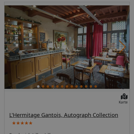
Wellnessbereichs, der Massagen, Körperbehandlungen
und Gesichtsbehandlungen bietet. Für Ihre Freizeit
bieten sich folgende Einrichtungen an: Innenpool,
Whirlpool und Tennisplatz im Freien. Zu den Highlights,
die dieses Hotel bietet, gehören zudem: WLAN-
Internetzugang (kostenlos), Concierge-Service und
Babysitter oder Kinderbetreuung (gegen Gebühr).
Dieses Hotel bietet 2 Restaurants, Sie können sich aber
auch per Zimmerservice (rund um die Uhr) kulinarische
Köstlichkeiten bestellen. Gegen Gebühr wird täglich von
07:00 Uhr bis 10:00 Uhr ein Frühstücksbuffet
angeboten. Zum Angebot gehören ein Businesscenter,
ein Limousinenservice und kostenlose Zeitungen in der
Lobby. Der Flughafentransfer (rund um die Uhr) ist
kostenpflichtig; außerdem gibt es vor Ort Folgendes:
Parkservice (kostenlos).
Karte
L'Hermitage Gantois, Autograph Collection